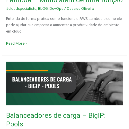
Lambda – Muito além de uma função
#cloudspecialists
,
BLOG
,
DevOps
/
Cassius Oliveira
Entenda de forma prática como funciona o AWS Lambda e como ele
pode ajudar sua empresa a aumentar a produtividade do ambiente
em cloud.
Read More »
Balanceadores
de
carga
–
BigIP:
Pools
Balanceadores de carga – BigIP:
Pools