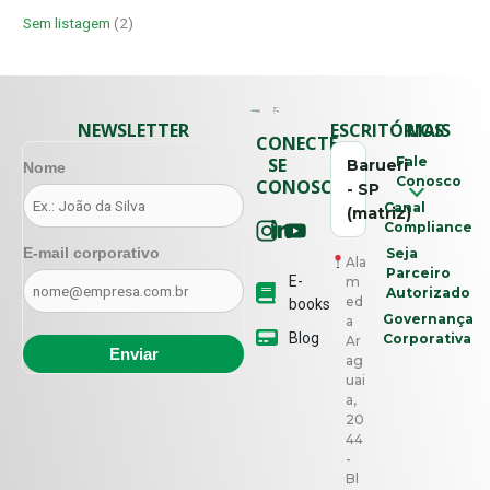
Sem listagem
(2)
NEWSLETTER
ESCRITÓRIOS
MAIS
CONECTE-
SE
Fale
Barueri
Nome
Conosco
CONOSCO
- SP
Canal
(matriz)
Compliance
E-mail corporativo
Seja
Ala
Parceiro
E-
m
Autorizado
ed
books
Governança
a
Blog
Corporativa
Ar
ag
uai
a,
20
44
-
Bl