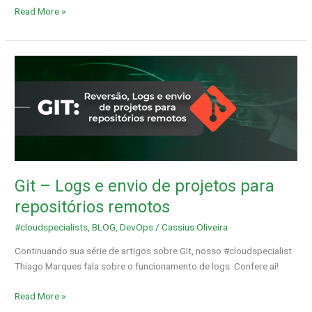
Read More »
Git
–
Logs
e
envio
de
projetos
para
Git – Logs e envio de projetos para
repositórios
remotos
repositórios remotos
#cloudspecialists
,
BLOG
,
DevOps
/
Cassius Oliveira
Continuando sua série de artigos sobre GIt, nosso #cloudspecialist
Thiago Marques fala sobre o funcionamento de logs. Confere aí!
Read More »