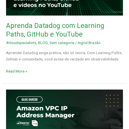
Paths,
GitHub
e
YouTube
Aprenda Datadog com Learning
Paths, GitHub e YouTube
#cloudspecialists
,
BLOG
,
Sem categoria
/
Ingrid Brazão
Aprender Datadog exige prática, não só teoria. Com Learning Paths,
GitHub e comunidade, você evolui de verdade em observabilidade.
Read More »
Amazon
VPC
IP
Address
Manager