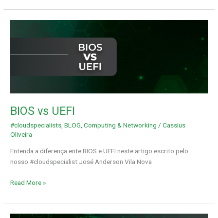
BIOS
vs
UEFI
BIOS vs UEFI
#cloudspecialists
,
BLOG
,
Computing & Networking
/
Cassius
Oliveira
Entenda a diferença ente BIOS e UEFI neste artigo escrito pelo
nosso #cloudspecialist José Anderson Vila Nova
Read More »