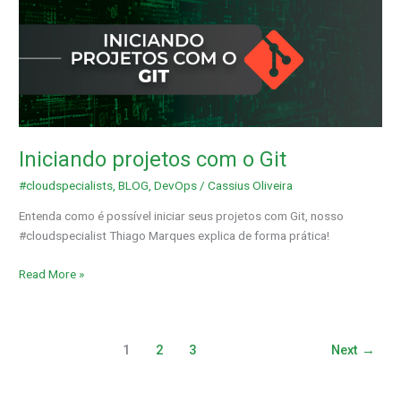
Iniciando
projetos
com
o
Git
Iniciando projetos com o Git
#cloudspecialists
,
BLOG
,
DevOps
/
Cassius Oliveira
Entenda como é possível iniciar seus projetos com Git, nosso
#cloudspecialist Thiago Marques explica de forma prática!
Read More »
1
2
3
Next
→