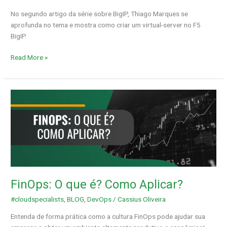
No segundo artigo da série sobre BigIP, Thiago Marques se
aprofunda no tema e mostra como criar um virtual-server no F5
BigIP.
Read More »
FinOps:
O
que
é?
Como
Aplicar?
FinOps: O que é? Como Aplicar?
#cloudspecialists
,
BLOG
,
DevOps
/
Cassius Oliveira
Entenda de forma prática como a cultura FinOps pode ajudar sua