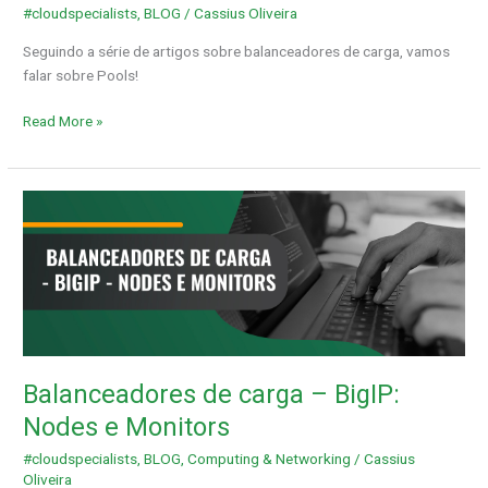
#cloudspecialists
,
BLOG
/
Cassius Oliveira
Seguindo a série de artigos sobre balanceadores de carga, vamos
falar sobre Pools!
Read More »
Balanceadores
de
carga
–
BigIP:
Nodes
e
Monitors
Balanceadores de carga – BigIP:
Nodes e Monitors
#cloudspecialists
,
BLOG
,
Computing & Networking
/
Cassius
Oliveira