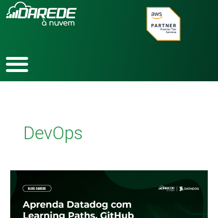
Ir
para
o
conteúdo
DevOps
Aprenda
Datadog
com
Learning