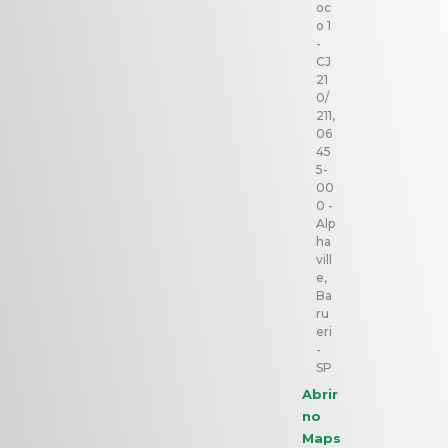
oc
o 1
-
CJ
21
0/
211,
06
45
5-
00
0 -
Alp
ha
vill
e,
Ba
ru
eri
-
SP
Abrir
no
Maps