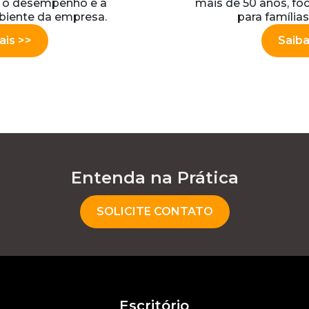
r o desempenho e a
mais de 50 anos, foc
biente da empresa.
para famílias
ais >>
Saiba
Entenda na Prática
SOLICITE CONTATO
Escritório