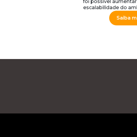
foi possível aumenta
escalabilidade do am
Saiba m