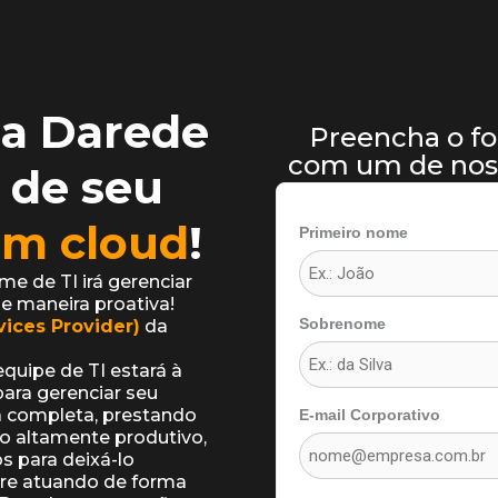
a Darede
Preencha o fo
com um de noss
 de seu
em cloud
!
Primeiro nome
me de TI irá gerenciar
de maneira proativa!
Sobrenome
ices Provider)
da
equipe de TI estará à
ara gerenciar seu
 completa, prestando
E-mail Corporativo
o altamente produtivo,
s para deixá-lo
re atuando de forma