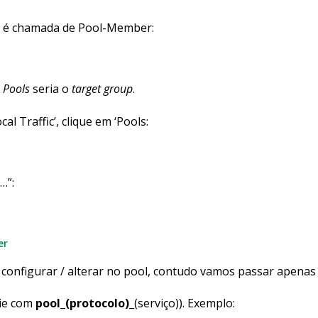
 é chamada de Pool-Member:
o
Pools
seria o
target group
.
al Traffic’, clique em ‘Pools:
…”:
er
configurar / alterar no pool, contudo vamos passar apenas p
cie com
pool_(protocolo)_
(serviço)). Exemplo: