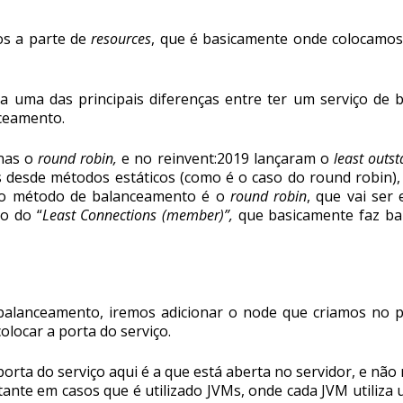
s a parte de
resources
, que é basicamente onde colocamo
a uma das principais diferenças entre ter um serviço de
ceamento.
enas o
round robin,
e no reinvent:2019 lançaram o
least outs
 desde métodos estáticos (como é o caso do round robin), 
o o método de balanceamento é o
round robin
, que vai ser
o do “
Least Connections (member)”,
que basicamente faz b
alanceamento, iremos adicionar o node que criamos no pa
colocar a porta do serviço.
porta do serviço aqui é a que está aberta no servidor, e nã
rtante em casos que é utilizado JVMs, onde cada JVM utiliza 