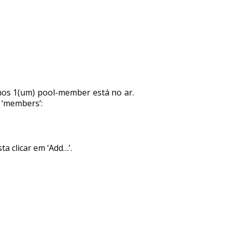
nos 1(um) pool-member está no ar.
 ‘members’:
a clicar em ‘Add…’.