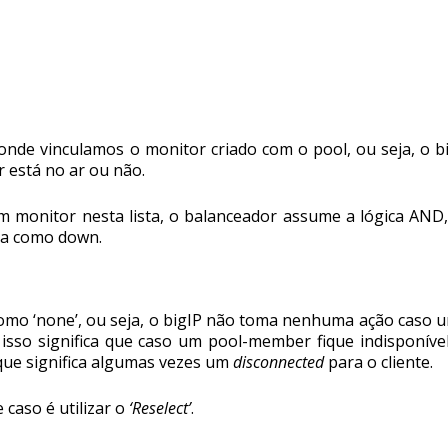
nde vinculamos o monitor criado com o pool, ou seja, o bigI
r está no ar ou não.
m monitor nesta lista, o balanceador assume a lógica AN
ra como down.
mo ‘none’, ou seja, o bigIP não toma nenhuma ação caso u
so significa que caso um pool-member fique indisponível, 
que significa algumas vezes um
disconnected
para o cliente.
caso é utilizar o
‘Reselect’
.