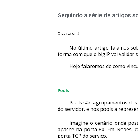
Seguindo a série de artigos s
O pai ta on!!
No último artigo falamos sob
forma com que o bigIP vai validar 
Hoje falaremos de como vin
Pools
Pools são agrupamentos dos n
do servidor, e nos pools a represen
Imagine o cenário onde po
apache na porta 80. Em Nodes, ca
porta TCP do serviço.