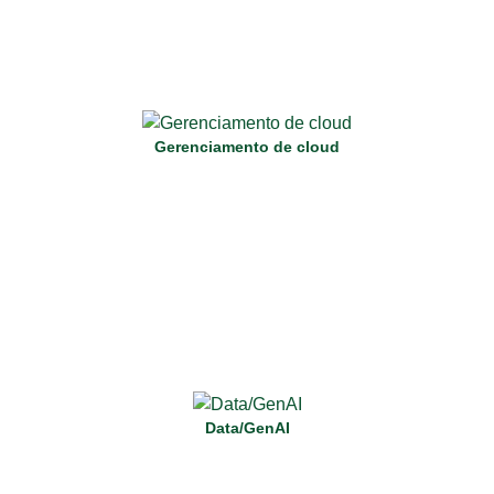
Deixe a Darede cuidar de seu ambiente de cloud, com
monitoramento contínuo, manutenção proativa e suporte
técnico para máxima eficiência.
Gerenciamento de cloud
Saiba Mais
Transforme dados em insights acionáveis e aproveite a
GenAI para impulsionar a inovação e a tomada de decisões.
Data/GenAI
Saiba Mais