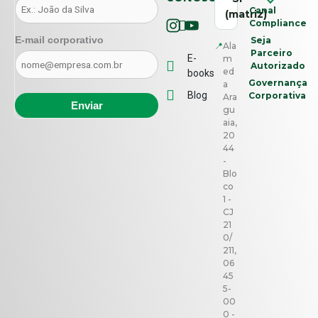
Canal
(matriz)
Compliance
E-mail corporativo
Seja
📍
Ala
Parceiro
E-
m
Autorizado
ed
books
Governança
a
Blog
Corporativa
Ara
gu
aia,
20
44
-
Blo
co
1 -
CJ
21
0/
211,
06
45
5-
00
0 -