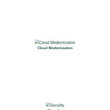
Independentemente de seu estágio na jornada para cloud, a
Darede oferece o melhor serviço de consultoria prestando
um suporte completo e personalizado.
Cloud Modernization
Saiba Mais
Atualize suas aplicações e sistemas para extrair o melhor
que um ambiente de cloud pode proporcionar, com maior
flexibilidade e resiliência.