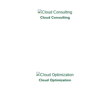
Independentemente de seu estágio na jornada para cloud, a
Darede oferece o melhor serviço de consultoria prestando
um suporte completo e personalizado.
Cloud Consulting
Saiba Mais
Otimize sua infraestrutura na nuvem para operar de forma
eficiente e econômica, com análise de desempenho e gestão
de custos.
Cloud Optimization
Saiba Mais