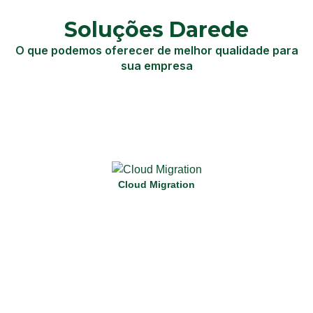
Soluções Darede
O que podemos oferecer de melhor qualidade para
sua empresa
Realize uma verdadeira jornada para cloud com nossos
serviços de migração, minimizando o tempo de inatividade e
garantindo eficiência.
Cloud Migration
Saiba Mais