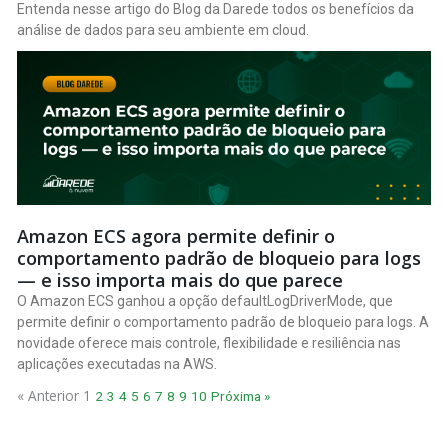
Entenda nesse artigo do Blog da Darede todos os benefícios da
análise de dados para seu ambiente em cloud.
Amazon ECS agora permite definir o
comportamento padrão de bloqueio para logs
— e isso importa mais do que parece
O Amazon ECS ganhou a opção defaultLogDriverMode, que
permite definir o comportamento padrão de bloqueio para logs. A
novidade oferece mais controle, flexibilidade e resiliência nas
aplicações executadas na AWS.
« Anterior
1
2
3
4
5
6
7
8
9
10
Próxima »