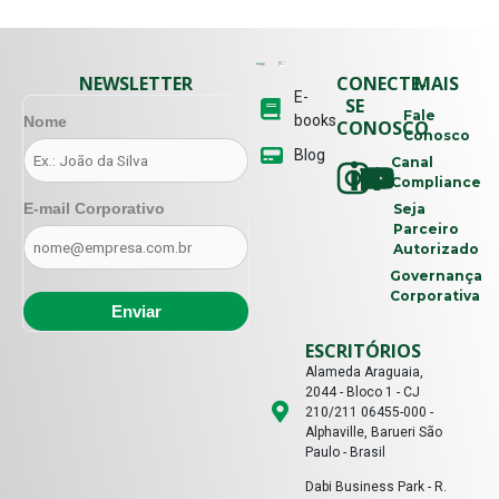
NEWSLETTER
CONECTE-
MAIS
E-
SE
Fale
books
Nome
CONOSCO
Conosco
Blog
Canal
Compliance
E-mail Corporativo
Seja
Parceiro
Autorizado
Governança
Corporativa
ESCRITÓRIOS
Alameda Araguaia,
2044 - Bloco 1 - CJ
210/211 06455-000 -
Alphaville, Barueri São
Paulo - Brasil
Dabi Business Park - R.