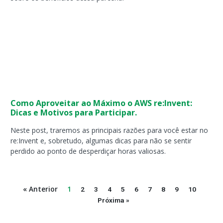
Como Aproveitar ao Máximo o AWS re:Invent:
Dicas e Motivos para Participar.
Neste post, traremos as principais razões para você estar no
re:Invent e, sobretudo, algumas dicas para não se sentir
perdido ao ponto de desperdiçar horas valiosas.
« Anterior
1
2
3
4
5
6
7
8
9
10
Próxima »