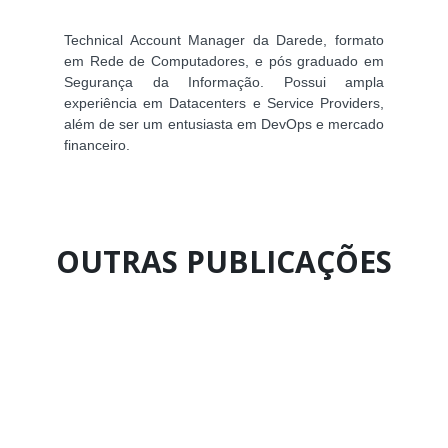
Technical Account Manager da Darede, formato
em Rede de Computadores, e pós graduado em
Segurança da Informação. Possui ampla
experiência em Datacenters e Service Providers,
além de ser um entusiasta em DevOps e mercado
financeiro.
OUTRAS PUBLICAÇÕES
Página
Página
Página
Página
Página
Página
Página
Página
Página
Página