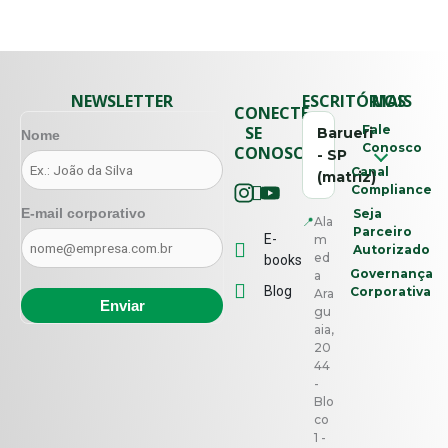
NEWSLETTER
ESCRITÓRIOS
MAIS
CONECTE-
SE
Fale
Barueri
Nome
Conosco
CONOSCO
- SP
Canal
(matriz)
Compliance
E-mail corporativo
Seja
📍
Ala
Parceiro
E-
m
Autorizado
ed
books
Governança
a
Blog
Corporativa
Ara
gu
aia,
20
44
-
Blo
co
1 -