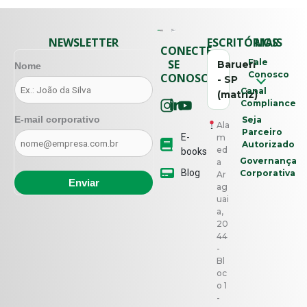
NEWSLETTER
ESCRITÓRIOS
MAIS
CONECTE-
SE
Fale
Barueri
Nome
Conosco
CONOSCO
- SP
Canal
(matriz)
Compliance
E-mail corporativo
Seja
Ala
Parceiro
E-
m
Autorizado
ed
books
Governança
a
Blog
Corporativa
Ar
ag
uai
a,
20
44
-
Bl
oc
o 1
-