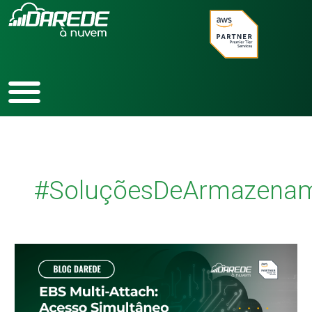
Ir
para
o
conteúdo
#SoluçõesDeArmazena
EBS
Multi-
Attach:
Acesso