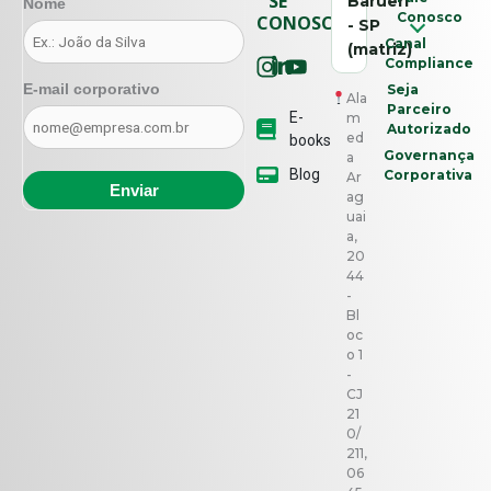
SE
Barueri
Nome
Conosco
CONOSCO
- SP
Canal
(matriz)
Compliance
E-mail corporativo
Seja
Ala
Parceiro
E-
m
Autorizado
ed
books
Governança
a
Blog
Corporativa
Ar
ag
uai
a,
20
44
-
Bl
oc
o 1
-
CJ
21
0/
211,
06