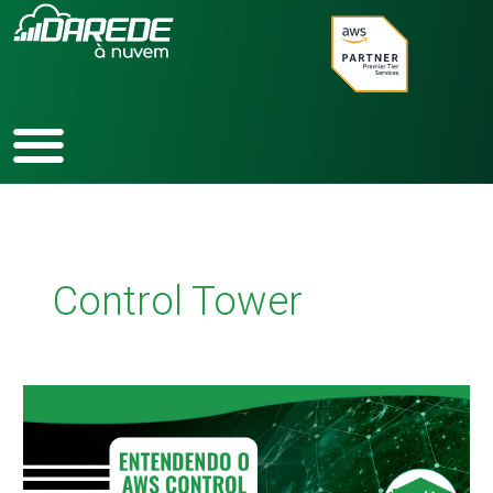
Ir
para
o
conteúdo
Control Tower
Entendendo
o
AWS
Control