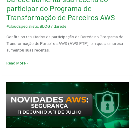
Transformação
participar do Programa de
de
Transformação de Parceiros AWS
Parceiros
AWS
#cloudspecialists
,
BLOG
/
darede
Confira os resultados da participação da Darede no Programa de
Transformação de Parceiros AWS (AWS PTP), em que a empresa
aumentou suas receitas.
Read More »
Novidades
da
AWS
–
Segurança:
11
de
junho