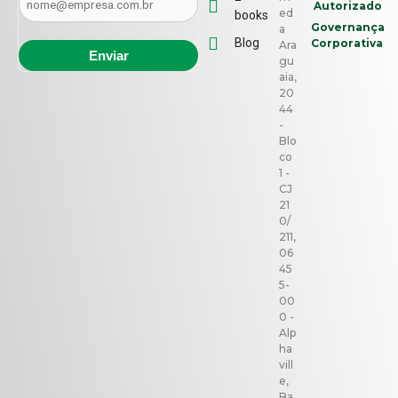
Autorizado
ed
books
Governança
a
Blog
Corporativa
Ara
gu
aia,
20
44
-
Blo
co
1 -
CJ
21
0/
211,
06
45
5-
00
0 -
Alp
ha
vill
e,
Ba