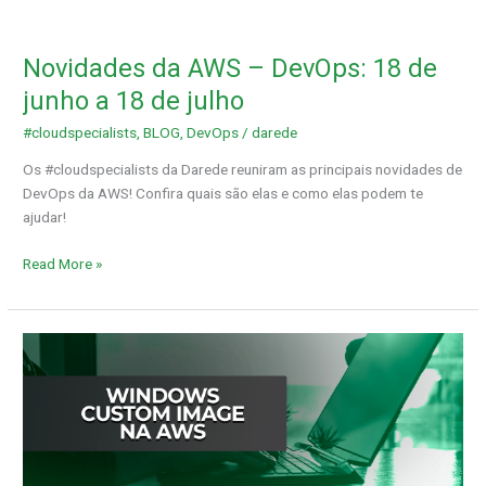
Novidades
da
Novidades da AWS – DevOps: 18 de
AWS
–
junho a 18 de julho
DevOps:
#cloudspecialists
,
BLOG
,
DevOps
/
darede
18
de
Os #cloudspecialists da Darede reuniram as principais novidades de
junho
DevOps da AWS! Confira quais são elas e como elas podem te
a
ajudar!
18
de
Read More »
julho
Windows
Custom
Image
na
AWS