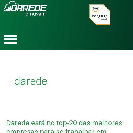
Ir
para
o
conteúdo
darede
Darede
está
Darede está no top-20 das melhores
no
top-
empresas para se trabalhar em