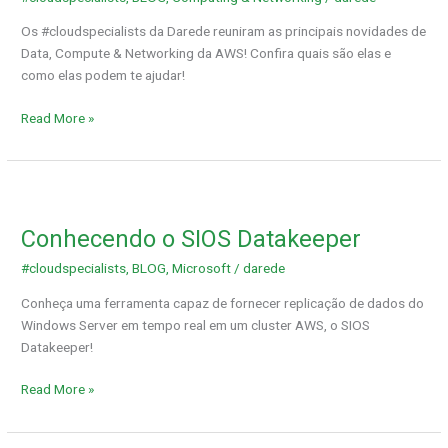
25
Os #cloudspecialists da Darede reuniram as principais novidades de
de
Data, Compute & Networking da AWS! Confira quais são elas e
junho
como elas podem te ajudar!
a
1
Read More »
de
agosto
Conhecendo
o
Conhecendo o SIOS Datakeeper
SIOS
Datakeeper
#cloudspecialists
,
BLOG
,
Microsoft
/
darede
Conheça uma ferramenta capaz de fornecer replicação de dados do
Windows Server em tempo real em um cluster AWS, o SIOS
Datakeeper!
Read More »