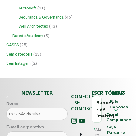
Microsoft
(21)
Segurança & Governança
(45)
Well Architected
(13)
Darede Academy
(5)
CASES
(25)
Sem categoria
(23)
Sem listagem
(2)
NEWSLETTER
ESCRITÓRIOS
MAIS
CONECTE-
SE
Fale
Barueri
Nome
Conosco
CONOSCO
- SP
Canal
(matriz)
Compliance
E-mail corporativo
Seja
📍
Ala
Parceiro
E-
m