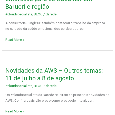
20
Barueri e região
das
melhores
#cloudspecialists
,
BLOG
/
darede
empresas
A consultoria JungleXP também destacou o trabalho da empresa
para
no cuidado da saúde emocional dos colaboradores
se
trabalhar
Read More »
em
Barueri
e
região
Novidades
da
Novidades da AWS – Outros temas:
AWS
–
11 de julho a 8 de agosto
Outros
#cloudspecialists
,
BLOG
/
darede
temas:
11
Os #cloudspecialists da Darede reuniram as principais novidades da
de
AWS! Confira quais são elas e como elas podem te ajudar!
julho
a
Read More »
8