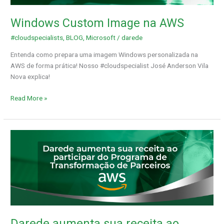
Windows Custom Image na AWS
#cloudspecialists
,
BLOG
,
Microsoft
/
darede
Entenda como prepara uma imagem Windows personalizada na
AWS de forma prática! Nosso #cloudspecialist José Anderson Vila
Nova explica!
Read More »
Darede
aumenta
sua
receita
ao
participar
do
Programa
Darede aumenta sua receita ao
de