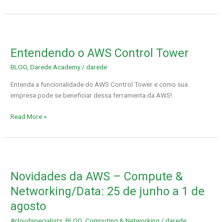
de
agosto
Entendendo
o
Entendendo o AWS Control Tower
AWS
Control
BLOG
,
Darede Academy
/
darede
Tower
Entenda a funcionalidade do AWS Control Tower e como sua
empresa pode se beneficiar dessa ferramenta da AWS!
Read More »
Novidades
da
Novidades da AWS – Compute &
AWS
–
Networking/Data: 25 de junho a 1 de
Compute
agosto
&
Networking/Data:
#cloudspecialists
,
BLOG
,
Computing & Networking
/
darede