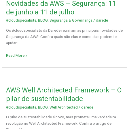
Novidades da AWS – Segurança: 11
a
11
de junho a 11 de julho
de
#cloudspecialists
,
BLOG
,
Segurança & Governança
/
darede
julho
Os #cloudspecialists da Darede reuniram as principais novidades de
Segurança da AWS! Confira quais são elas e como elas podem te
ajudar!
Read More »
AWS
Well
AWS Well Architected Framework – O
Architected
Framework
pilar de sustentabilidade
–
#cloudspecialists
,
BLOG
,
Well Architected
/
darede
O
pilar
O pilar de sustentabilidade é novo, mas promete uma verdadeira
de
revolução no Well Architected Framework. Confira o artigo de
sustentabilidade