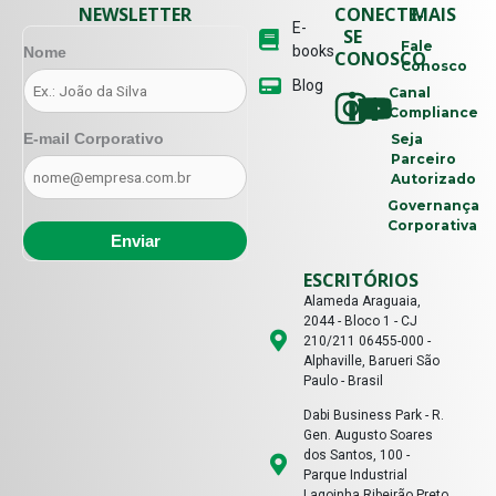
NEWSLETTER
CONECTE-
MAIS
E-
SE
Fale
books
Nome
CONOSCO
Conosco
Blog
Canal
Compliance
E-mail Corporativo
Seja
Parceiro
Autorizado
Governança
Corporativa
ESCRITÓRIOS
Alameda Araguaia,
2044 - Bloco 1 - CJ
210/211 06455-000 -
Alphaville, Barueri São
Paulo - Brasil
Dabi Business Park - R.
Gen. Augusto Soares
dos Santos, 100 -
Parque Industrial
Lagoinha Ribeirão Preto,