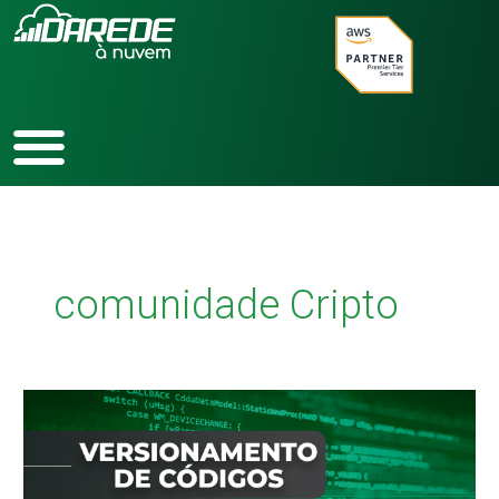
Ir
para
o
conteúdo
comunidade Cripto
Versionamento
de
códigos
e