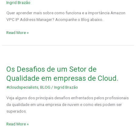
Manager
Ingrid Brazão
Quer aprender mais sobre como funciona e a importância Amazon
VPC IP Address Manager? Acompanhe o Blog abaixo.
Read More »
Os
Desafios
Os Desafios de um Setor de
de
um
Qualidade em empresas de Cloud.
Setor
#cloudspecialists
,
BLOG
/
Ingrid Brazão
de
Qualidade
Veja alguns dos principais desafios enfrentados pelos profissionais
em
da qualidade em uma empresa de nuvem e como eles podem ser
empresas
superados.
de
Cloud.
Read More »