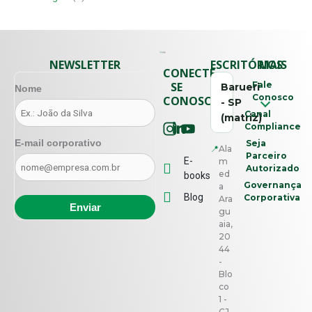
NEWSLETTER
ESCRITÓRIOS
MAIS
CONECTE-
SE
Fale
Barueri
Nome
Conosco
CONOSCO
- SP
Canal
(matriz)
Compliance
E-mail corporativo
Seja
📍
Ala
Parceiro
E-
m
Autorizado
ed
books
Governança
a
Blog
Corporativa
Ara
gu
aia,
20
44
-
Blo
co
1 -
CJ