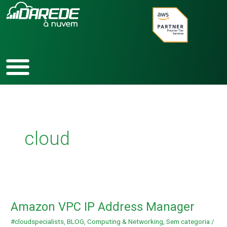
Ir
para
o
conteúdo
cloud
Amazon
VPC
Amazon VPC IP Address Manager
IP
Address
#cloudspecialists
,
BLOG
,
Computing & Networking
,
Sem categoria
/