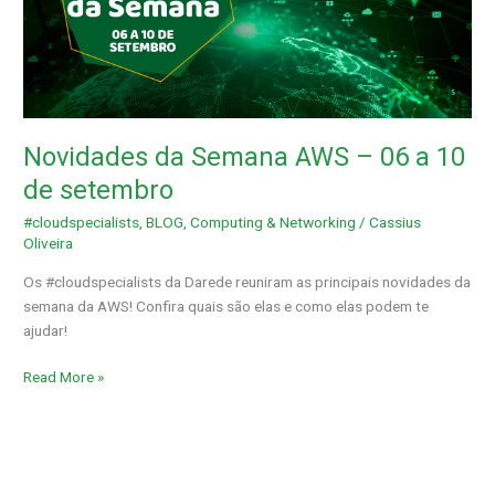
Semana
AWS
–
06
a
10
Novidades da Semana AWS – 06 a 10
de
setembro
de setembro
#cloudspecialists
,
BLOG
,
Computing & Networking
/
Cassius
Oliveira
Os #cloudspecialists da Darede reuniram as principais novidades da
semana da AWS! Confira quais são elas e como elas podem te
ajudar!
Read More »