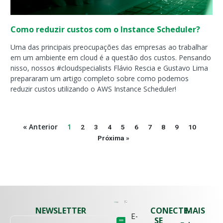
Como reduzir custos com o Instance Scheduler?
Uma das principais preocupações das empresas ao trabalhar
em um ambiente em cloud é a questão dos custos. Pensando
nisso, nossos #cloudspecialists Flávio Rescia e Gustavo Lima
prepararam um artigo completo sobre como podemos
reduzir custos utilizando o AWS Instance Scheduler!
« Anterior
1
2
3
4
5
6
7
8
9
10
Próxima »
NEWSLETTER
CONECTE-
MAIS
E-
SE