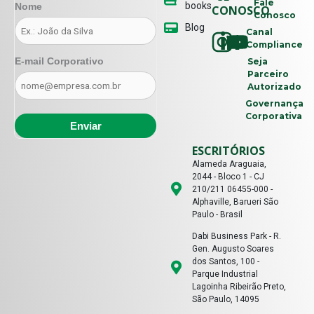
Fale
books
Nome
CONOSCO
Conosco
Blog
Canal
Compliance
E-mail Corporativo
Seja
Parceiro
Autorizado
Governança
Corporativa
ESCRITÓRIOS
Alameda Araguaia,
2044 - Bloco 1 - CJ
210/211 06455-000 -
Alphaville, Barueri São
Paulo - Brasil
Dabi Business Park - R.
Gen. Augusto Soares
dos Santos, 100 -
Parque Industrial
Lagoinha Ribeirão Preto,
São Paulo, 14095