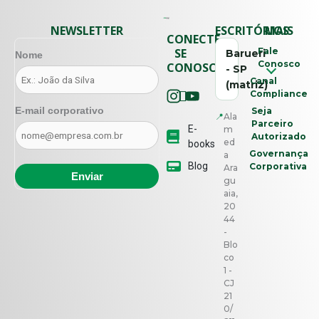
NEWSLETTER
ESCRITÓRIOS
MAIS
CONECTE-
SE
Fale
Barueri
Nome
Conosco
CONOSCO
- SP
Canal
(matriz)
Compliance
E-mail corporativo
Seja
📍
Ala
Parceiro
E-
m
Autorizado
ed
books
Governança
a
Blog
Corporativa
Ara
gu
aia,
20
44
-
Blo
co
1 -
CJ
21
0/