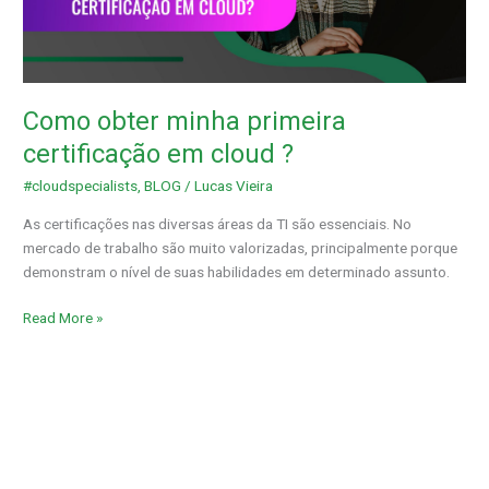
primeira
certificação
em
cloud
?
Como obter minha primeira
certificação em cloud ?
#cloudspecialists
,
BLOG
/
Lucas Vieira
As certificações nas diversas áreas da TI são essenciais. No
mercado de trabalho são muito valorizadas, principalmente porque
demonstram o nível de suas habilidades em determinado assunto.
Read More »