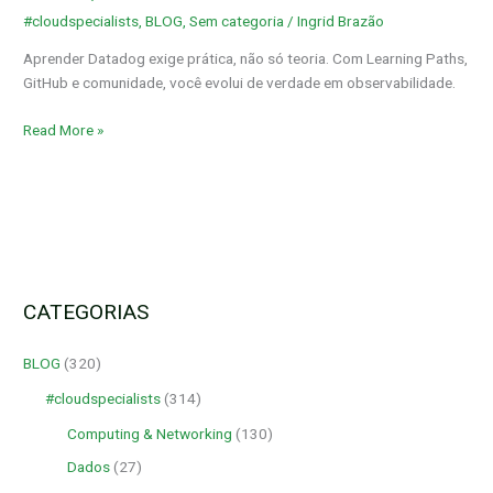
Paths,
#cloudspecialists
,
BLOG
,
Sem categoria
/
Ingrid Brazão
GitHub
e
Aprender Datadog exige prática, não só teoria. Com Learning Paths,
YouTube
GitHub e comunidade, você evolui de verdade em observabilidade.
Read More »
CATEGORIAS
BLOG
(320)
#cloudspecialists
(314)
Computing & Networking
(130)
Dados
(27)