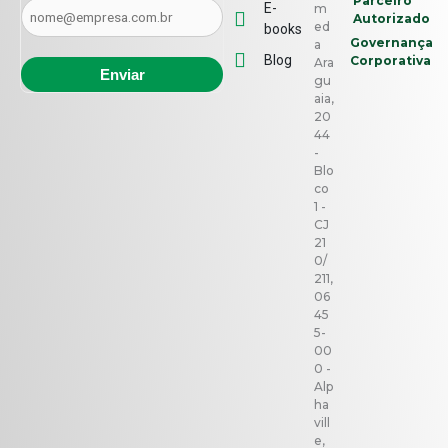
Parceiro
E-
m
Autorizado
ed
books
Governança
a
Blog
Corporativa
Ara
gu
aia,
20
44
-
Blo
co
1 -
CJ
21
0/
211,
06
45
5-
00
0 -
Alp
ha
vill
e,