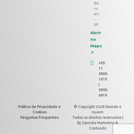
Ba
ru
eri
-
SP
Abrir
no
Maps
↗
+55
11
3900-
1010
|
3995-
6919
Política de Privacidade e
© Copyright 2026 Darede à
Cookies
nuvem
Perguntas Frequentes
Todos os direitos reservados |
By Damidia Marketing &
Conteúdo