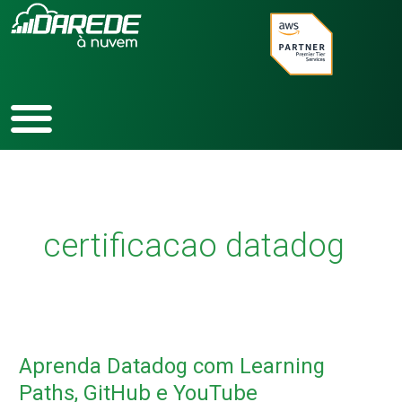
Ir
para
o
conteúdo
certificacao datadog
Aprenda
Datadog
Aprenda Datadog com Learning
com
Learning
Paths, GitHub e YouTube