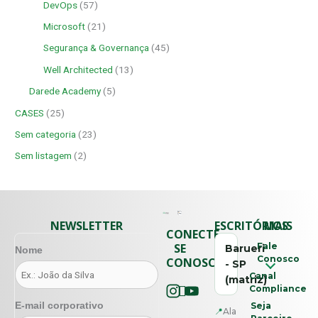
DevOps
(57)
Microsoft
(21)
Segurança & Governança
(45)
Well Architected
(13)
Darede Academy
(5)
CASES
(25)
Sem categoria
(23)
Sem listagem
(2)
NEWSLETTER
ESCRITÓRIOS
MAIS
CONECTE-
SE
Fale
Barueri
Nome
Conosco
CONOSCO
- SP
Canal
(matriz)
Compliance
E-mail corporativo
Seja
📍
Ala