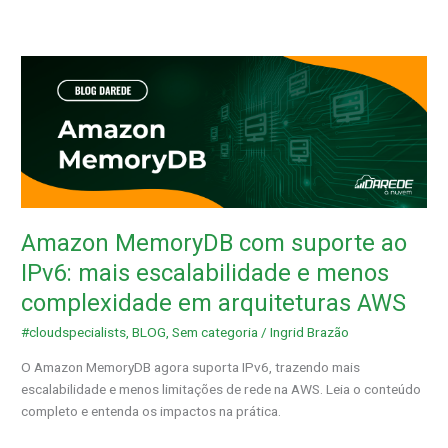
Amazon
MemoryDB
com
suporte
ao
IPv6:
mais
escalabilidade
Amazon MemoryDB com suporte ao
e
menos
IPv6: mais escalabilidade e menos
complexidade
complexidade em arquiteturas AWS
em
arquiteturas
#cloudspecialists
,
BLOG
,
Sem categoria
/
Ingrid Brazão
AWS
O Amazon MemoryDB agora suporta IPv6, trazendo mais
escalabilidade e menos limitações de rede na AWS. Leia o conteúdo
completo e entenda os impactos na prática.