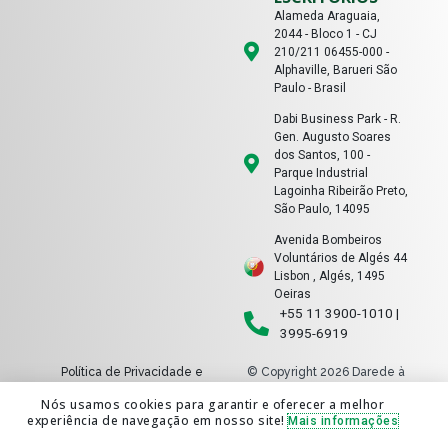
Alameda Araguaia,
2044 - Bloco 1 - CJ
210/211 06455-000 -
Alphaville, Barueri São
Paulo - Brasil
Dabi Business Park - R.
Gen. Augusto Soares
dos Santos, 100 -
Parque Industrial
Lagoinha Ribeirão Preto,
São Paulo, 14095
Avenida Bombeiros
Voluntários de Algés 44
Lisbon , Algés, 1495
Oeiras
+55 11 3900-1010 |
3995-6919
Política de Privacidade e
© Copyright 2026 Darede à
Cookies
nuvem
Nós usamos cookies para garantir e oferecer a melhor
Perguntas Frequentes
Todos os direitos reservados |
experiência de navegação em nosso site!
Mais informações
By Damidia Marketing &
Conteúdo