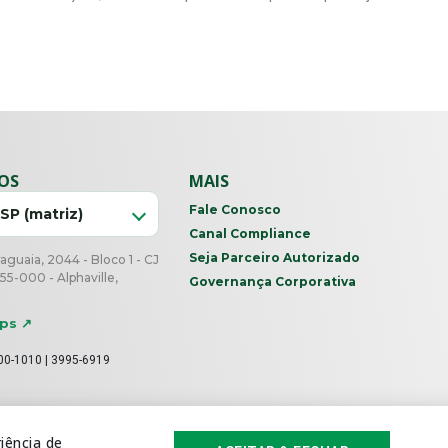
IOS
MAIS
Fale Conosco
 SP (matriz)
Canal Compliance
Seja Parceiro Autorizado
guaia, 2044 - Bloco 1 - CJ
55-000 - Alphaville,
Governança Corporativa
P
aps ↗
00-1010 | 3995-6919
iência de