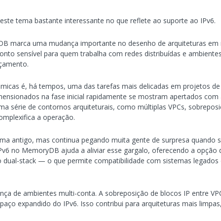
este tema bastante interessante no que reflete ao suporte ao IPv6.
B marca uma mudança importante no desenho de arquiteturas em n
nto sensível para quem trabalha com redes distribuídas e ambientes
eçamento.
âmicas é, há tempos, uma das tarefas mais delicadas em projetos de
nsionados na fase inicial rapidamente se mostram apertados com 
 uma série de contornos arquiteturais, como múltiplas VPCs, sobrepo
omplexifica a operação.
ema antigo, mas continua pegando muita gente de surpresa quando s
IPv6 no MemoryDB ajuda a aliviar esse gargalo, oferecendo a opção 
dual-stack — o que permite compatibilidade com sistemas legado
ança de ambientes multi-conta. A sobreposição de blocos IP entre VP
spaço expandido do IPv6. Isso contribui para arquiteturas mais limpa