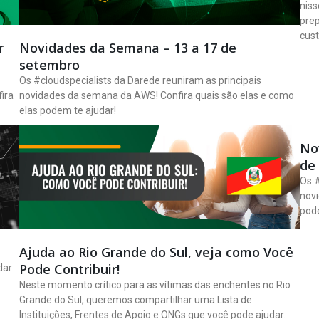
niss
pre
cust
r
Novidades da Semana – 13 a 17 de
setembro
Os #cloudspecialists da Darede reuniram as principais
ira
novidades da semana da AWS! Confira quais são elas e como
elas podem te ajudar!
Nov
de
Os #
novi
pode
Ajuda ao Rio Grande do Sul, veja como Você
Pode Contribuir!
dar
Neste momento crítico para as vítimas das enchentes no Rio
Grande do Sul, queremos compartilhar uma Lista de
Instituições, Frentes de Apoio e ONGs que você pode ajudar.