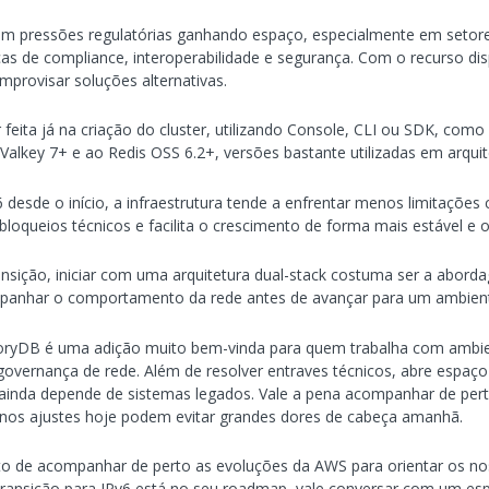
m pressões regulatórias ganhando espaço, especialmente em setore
as de compliance, interoperabilidade e segurança. Com o recurso disp
mprovisar soluções alternativas.
 feita já na criação do cluster, utilizando Console, CLI ou SDK, com
lkey 7+ e ao Redis OSS 6.2+, versões bastante utilizadas em arqui
esde o início, a infraestrutura tende a enfrentar menos limitações 
loqueios técnicos e facilita o crescimento de forma mais estável e 
nsição, iniciar com uma arquitetura dual-stack costuma ser a aborda
mpanhar o comportamento da rede antes de avançar para um ambient
ryDB é uma adição muito bem-vinda para quem trabalha com ambie
 governança de rede. Além de resolver entraves técnicos, abre espaço
ainda depende de sistemas legados. Vale a pena acompanhar de per
nos ajustes hoje podem evitar grandes dores de cabeça amanhã.
to de acompanhar de perto as evoluções da AWS para orientar os no
transição para IPv6 está no seu roadmap, vale conversar com um esp