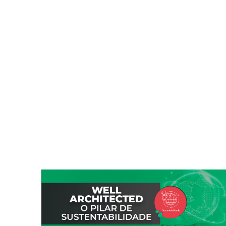
Página
Página
Página
Página
Página
Página
Página
Página
Página
Página