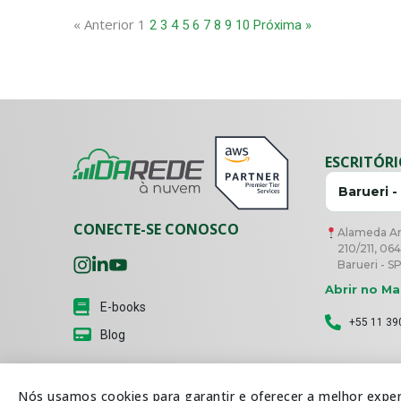
« Anterior
1
2
3
4
5
6
7
8
9
10
Próxima »
ESCRITÓR
Barueri -
CONECTE-SE CONOSCO
Alameda Ara
210/211, 064
Barueri - S
Abrir no M
E-books
+55 11 39
Blog
Nós usamos cookies para garantir e oferecer a melhor exper