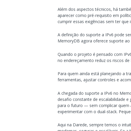
Além dos aspectos técnicos, há també
aparecer como pré-requisito em polític
cumprir essas exigências sem ter que i
A definição do suporte a IPv6 pode ser
MemoryDB agora oferece suporte ao Va
Quando o projeto é pensado com IPv6 d
no endereçamento reduz os riscos de b
Para quem ainda está planejando a tra
ferramentas, ajustar controles e aco
A chegada do suporte a IPv6 no Memo
desafio constante de escalabilidade e
para o futuro — sem complicar quem 
experimentar com o dual-stack. Peque
Aqui na Darede, sempre temos o intui
modernas, seguras e escaláveis. Se a 