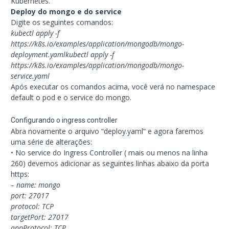
Kubernetes.
Deploy do mongo e do service
Digite os seguintes comandos:
kubectl apply -f
https://k8s.io/examples/application/mongodb/mongo-
deployment.yamlkubectl apply -f
https://k8s.io/examples/application/mongodb/mongo-
service.yaml
Após executar os comandos acima, você verá no namespace
default o pod e o service do mongo.
Configurando o ingress controller
Abra novamente o arquivo “deploy.yaml” e agora faremos
uma série de alterações:
• No service do Ingress Controller ( mais ou menos na linha
260) devemos adicionar as seguintes linhas abaixo da porta
https:
– name: mongo
port: 27017
protocol: TCP
targetPort: 27017
appProtocol: TCP