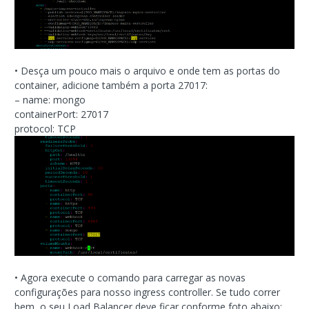
• Desça um pouco mais o arquivo e onde tem as portas do
container, adicione também a porta 27017:
– name: mongo
containerPort: 27017
protocol: TCP
• Agora execute o comando para carregar as novas
configurações para nosso ingress controller. Se tudo correr
bem, o seu Load Balancer deve ficar conforme foto abaixo: