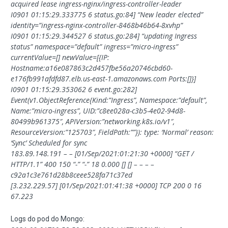
acquired lease ingress-nginx/ingress-controller-leader
I0901 01:15:29.333775 6 status.go:84] “New leader elected”
identity=”ingress-nginx-controller-8468b46b64-8xvhp”
I0901 01:15:29.344527 6 status.go:284] “updating Ingress
status” namespace=”default” ingress=”micro-ingress”
currentValue=[] newValue=[{IP:
Hostname:a16e087863c2d457fbe56a20746cbd60-
e176fb991afdfd87.elb.us-east-1.amazonaws.com Ports:[]}]
I0901 01:15:29.353062 6 event.go:282]
Event(v1.ObjectReference{Kind:”Ingress”, Namespace:”default”,
Name:”micro-ingress”, UID:”c8ee028a-c3b5-4e02-94d8-
80499b961375″, APIVersion:”networking.k8s.io/v1″,
ResourceVersion:”125703″, FieldPath:””}): type: ‘Normal’ reason:
‘Sync’ Scheduled for sync
183.89.148.191 – – [01/Sep/2021:01:21:30 +0000] “GET /
HTTP/1.1” 400 150 “-” “-” 18 0.000 [] [] – – – –
c92a1c3e761d28b8ceee528fa71c37ed
[3.232.229.57] [01/Sep/2021:01:41:38 +0000] TCP 200 0 16
67.223
Logs do pod do Mongo: