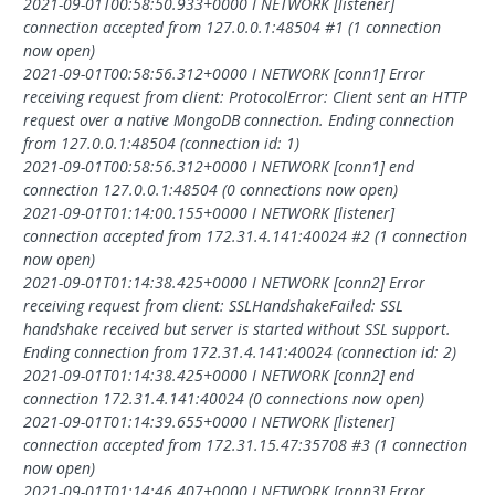
2021-09-01T00:58:50.933+0000 I NETWORK [listener]
connection accepted from 127.0.0.1:48504 #1 (1 connection
now open)
2021-09-01T00:58:56.312+0000 I NETWORK [conn1] Error
receiving request from client: ProtocolError: Client sent an HTTP
request over a native MongoDB connection. Ending connection
from 127.0.0.1:48504 (connection id: 1)
2021-09-01T00:58:56.312+0000 I NETWORK [conn1] end
connection 127.0.0.1:48504 (0 connections now open)
2021-09-01T01:14:00.155+0000 I NETWORK [listener]
connection accepted from 172.31.4.141:40024 #2 (1 connection
now open)
2021-09-01T01:14:38.425+0000 I NETWORK [conn2] Error
receiving request from client: SSLHandshakeFailed: SSL
handshake received but server is started without SSL support.
Ending connection from 172.31.4.141:40024 (connection id: 2)
2021-09-01T01:14:38.425+0000 I NETWORK [conn2] end
connection 172.31.4.141:40024 (0 connections now open)
2021-09-01T01:14:39.655+0000 I NETWORK [listener]
connection accepted from 172.31.15.47:35708 #3 (1 connection
now open)
2021-09-01T01:14:46.407+0000 I NETWORK [conn3] Error