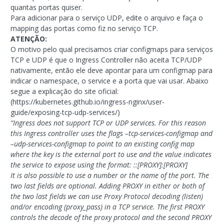
quantas portas quiser.
Para adicionar para o serviço UDP, edite o arquivo e faça o
mapping das portas como fiz no serviço TCP.
ATENÇÃO:
O motivo pelo qual precisamos criar configmaps para serviços
TCP e UDP é que o Ingress Controller não aceita TCP/UDP
nativamente, então ele deve apontar para um configmap para
indicar o namespace, o service e a porta que vai usar. Abaixo
segue a explicação do site oficial:
(https://kubernetes.github.io/ingress-nginx/user-
guide/exposing-tcp-udp-services/)
“Ingress does not support TCP or UDP services. For this reason
this Ingress controller uses the flags –tcp-services-configmap and
–udp-services-configmap to point to an existing config map
where the key is the external port to use and the value indicates
the service to expose using the format:
:
:[PROXY]:[PROXY]
It is also possible to use a number or the name of the port. The
two last fields are optional. Adding PROXY in either or both of
the two last fields we can use Proxy Protocol decoding (listen)
and/or encoding (proxy_pass) in a TCP service. The first PROXY
controls the decode of the proxy protocol and the second PROXY