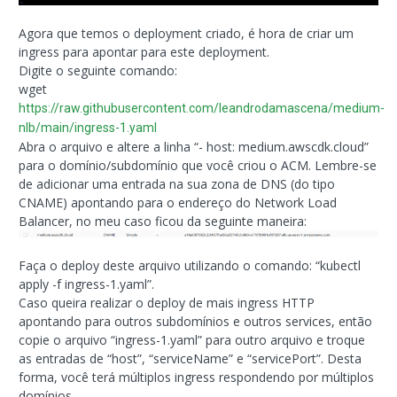
Agora que temos o deployment criado, é hora de criar um
ingress para apontar para este deployment.
Digite o seguinte comando:
wget
https://raw.githubusercontent.com/leandrodamascena/medium-
nlb/main/ingress-1.yaml
Abra o arquivo e altere a linha “- host: medium.awscdk.cloud”
para o domínio/subdomínio que você criou o ACM. Lembre-se
de adicionar uma entrada na sua zona de DNS (do tipo
CNAME) apontando para o endereço do Network Load
Balancer, no meu caso ficou da seguinte maneira:
Faça o deploy deste arquivo utilizando o comando: “kubectl
apply -f ingress-1.yaml”.
Caso queira realizar o deploy de mais ingress HTTP
apontando para outros subdomínios e outros services, então
copie o arquivo “ingress-1.yaml” para outro arquivo e troque
as entradas de “host”, “serviceName” e “servicePort”. Desta
forma, você terá múltiplos ingress respondendo por múltiplos
domínios.