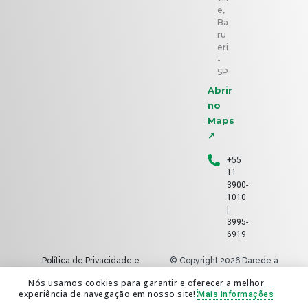
e,
Ba
ru
eri
-
SP
Abrir
no
Maps
↗
+55
11
3900-
1010
|
3995-
6919
Política de Privacidade e
© Copyright 2026 Darede à
Cookies
nuvem
Nós usamos cookies para garantir e oferecer a melhor
Perguntas Frequentes
Todos os direitos reservados |
experiência de navegação em nosso site!
Mais informações
By Damidia Marketing &