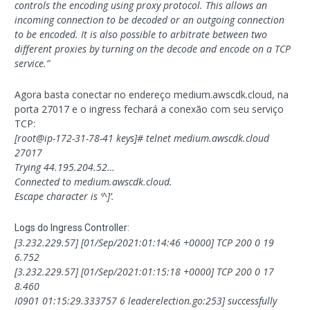
controls the encoding using proxy protocol. This allows an
incoming connection to be decoded or an outgoing connection
to be encoded. It is also possible to arbitrate between two
different proxies by turning on the decode and encode on a TCP
service.”
Agora basta conectar no endereço medium.awscdk.cloud, na
porta 27017 e o ingress fechará a conexão com seu serviço
TCP:
[root@ip-172-31-78-41 keys]# telnet medium.awscdk.cloud
27017
Trying 44.195.204.52…
Connected to medium.awscdk.cloud.
Escape character is ‘^]’.
Logs do Ingress Controller:
[3.232.229.57] [01/Sep/2021:01:14:46 +0000] TCP 200 0 19
6.752
[3.232.229.57] [01/Sep/2021:01:15:18 +0000] TCP 200 0 17
8.460
I0901 01:15:29.333757 6 leaderelection.go:253] successfully