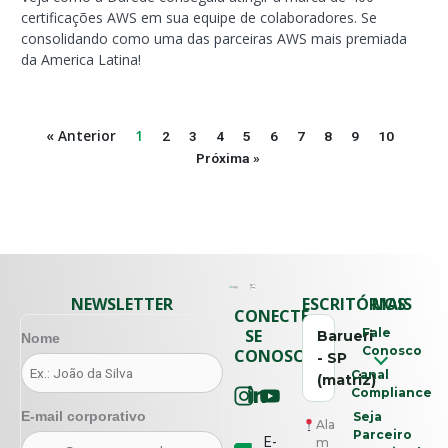
certificações AWS em sua equipe de colaboradores. Se
consolidando como uma das parceiras AWS mais premiada
da America Latina!
« Anterior
1
2
3
4
5
6
7
8
9
10
Próxima »
NEWSLETTER
ESCRITÓRIOS
MAIS
CONECTE-
SE
Fale
Barueri
Nome
Conosco
CONOSCO
- SP
Canal
(matriz)
Compliance
E-mail corporativo
Seja
Ala
Parceiro
E-
m