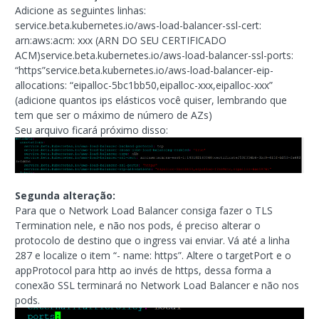
Adicione as seguintes linhas:
service.beta.kubernetes.io/aws-load-balancer-ssl-cert:
arn:aws:acm: xxx (ARN DO SEU CERTIFICADO
ACM)service.beta.kubernetes.io/aws-load-balancer-ssl-ports:
“https”service.beta.kubernetes.io/aws-load-balancer-eip-
allocations: “eipalloc-5bc1bb50,eipalloc-xxx,eipalloc-xxx”
(adicione quantos ips elásticos você quiser, lembrando que
tem que ser o máximo de número de AZs)
Seu arquivo ficará próximo disso:
Segunda alteração:
Para que o Network Load Balancer consiga fazer o TLS
Termination nele, e não nos pods, é preciso alterar o
protocolo de destino que o ingress vai enviar. Vá até a linha
287 e localize o item “- name: https”. Altere o targetPort e o
appProtocol para http ao invés de https, dessa forma a
conexão SSL terminará no Network Load Balancer e não nos
pods.