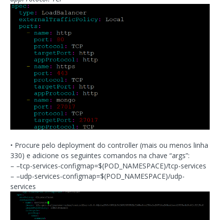
• Procure pelo deployment do controller (mais ou menos linha
330) e adicione os seguintes comandos na chave “args”:
– –tcp-services-configmap=$(POD_NAMESPACE)/tcp-services
– –udp-services-configmap=$(POD_NAMESPACE)/udp-
services