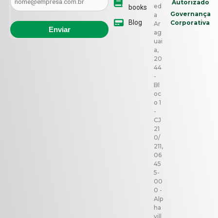
Autorizado
ed
books
Governança
a
Blog
Corporativa
Ar
ag
uai
a,
20
44
-
Bl
oc
o 1
-
CJ
21
0/
211,
06
45
5-
00
0 -
Alp
ha
vill