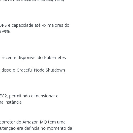
IOPS e capacidade até 4x maiores do
,999%.
 recente disponível do Kubernetes
ém disso o Graceful Node Shutdown
 EC2, permitindo dimensionar e
a instância.
da corretor do Amazon MQ tem uma
anutenção era definida no momento da