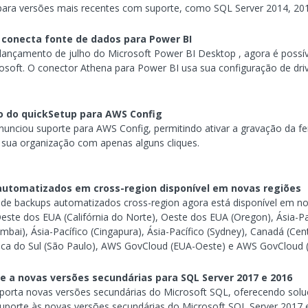
 para versões mais recentes com suporte, como SQL Server 2014, 201
conecta fonte de dados para Power BI
çamento de julho do Microsoft Power BI Desktop , agora é possível
rosoft. O conector Athena para Power BI usa sua configuração de dri
do quickSetup para AWS Config
nciou suporte para AWS Config, permitindo ativar a gravação da f
 sua organização com apenas alguns cliques.
utomatizados em cross-region disponível em novas regiões
e backups automatizados cross-region agora está disponível em no
Oeste dos EUA (Califórnia do Norte), Oeste dos EUA (Oregon), Ásia-Pací
umbai), Ásia-Pacífico (Cingapura), Ásia-Pacífico (Sydney), Canadá (Cen
mérica do Sul (São Paulo), AWS GovCloud (EUA-Oeste) e AWS GovCloud 
e a novas versões secundárias para SQL Server 2017 e 2016
porta novas versões secundárias do Microsoft SQL, oferecendo sol
porte às novas versões secundárias do Microsoft SQL Server 2017 