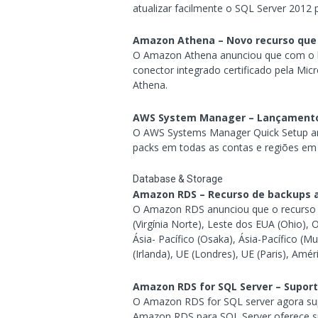
atualizar facilmente o SQL Server 2012
Amazon Athena – Novo recurso que 
O Amazon Athena anunciou que com o lan
conector integrado certificado pela Mic
Athena.
AWS System Manager – Lançamento 
O AWS Systems Manager Quick Setup anu
packs em todas as contas e regiões em
Database & Storage
Amazon RDS – Recurso de backups a
O Amazon RDS anunciou que o recurso d
(Virgínia Norte), Leste dos EUA (Ohio), 
Ásia- Pacífico (Osaka), Ásia-Pacífico (M
(Irlanda), UE (Londres), UE (Paris), A
Amazon RDS for SQL Server – Suport
O Amazon RDS for SQL server agora su
Amazon RDS para SQL Server oferece su