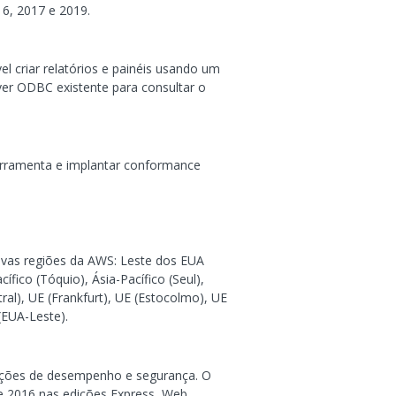
6, 2017 e 2019.
 criar relatórios e painéis usando um
ver ODBC existente para consultar o
erramenta e implantar conformance
vas regiões da AWS: Leste dos EUA
fico (Tóquio), Ásia-Pacífico (Seul),
tral), UE (Frankfurt), UE (Estocolmo), UE
(EUA-Leste).
uções de desempenho e segurança. O
e 2016 nas edições Express, Web,