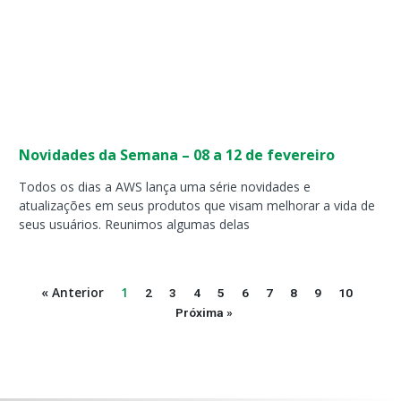
Novidades da Semana – 08 a 12 de fevereiro
Todos os dias a AWS lança uma série novidades e
atualizações em seus produtos que visam melhorar a vida de
seus usuários. Reunimos algumas delas
« Anterior
1
2
3
4
5
6
7
8
9
10
Próxima »