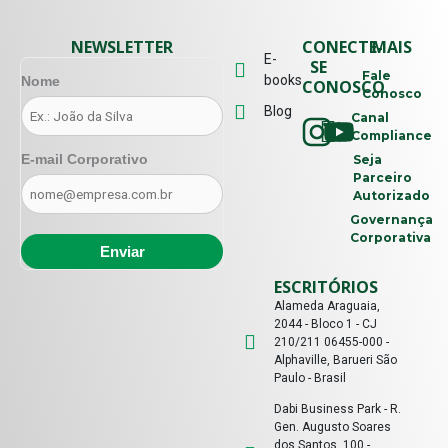
NEWSLETTER
CONECTE-
MAIS
E-
SE
Fale
books
Nome
CONOSCO
Conosco
Blog
Canal
Compliance
E-mail Corporativo
Seja
Parceiro
Autorizado
Governança
Corporativa
ESCRITÓRIOS
Alameda Araguaia,
2044 - Bloco 1 - CJ
210/211 06455-000 -
Alphaville, Barueri São
Paulo - Brasil
Dabi Business Park - R.
Gen. Augusto Soares
dos Santos, 100 -