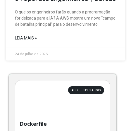
O que os engenheiros farão quando a programação
for deixada para a IA? A AWS mostra um novo “campo
de batalha principal” para o desenvolvimento.
LEIA MAIS »
24 de julho de 2026
Página
Página
Página
Página
Página
Página
Página
#CLOUDSPECIALISTS
Dockerfile