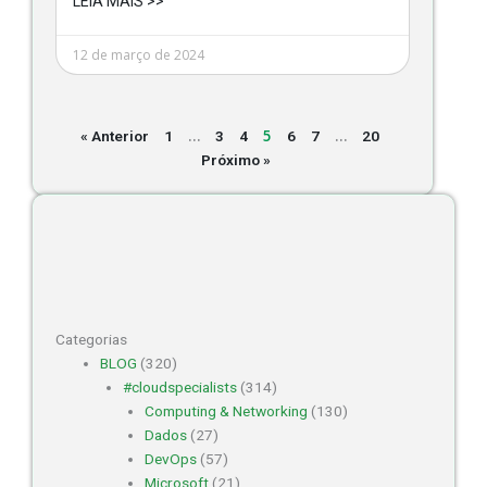
LEIA MAIS >>
12 de março de 2024
…
5
…
« Anterior
1
3
4
6
7
20
Próximo »
Categorias
BLOG
(320)
#cloudspecialists
(314)
Computing & Networking
(130)
Dados
(27)
DevOps
(57)
Microsoft
(21)