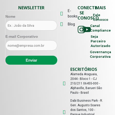
NEWSLETTER
CONECTE-
MAIS
E-
SE
Fale
books
Nome
CONOSCO
Conosco
Blog
Canal
Compliance
E-mail Corporativo
Seja
Parceiro
Autorizado
Governança
Corporativa
ESCRITÓRIOS
Alameda Araguaia,
2044 - Bloco 1 - CJ
210/211 06455-000 -
Alphaville, Barueri São
Paulo - Brasil
Dabi Business Park - R.
Gen. Augusto Soares
dos Santos, 100 -
Parque Industrial