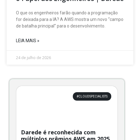
O que os engenheiros farão quando a programação
for deixada para a IA? A AWS mostra um novo “campo
de batalha principal” para o desenvolvimento.
LEIA MAIS »
24 de julho de 2026
Página
Página
Página
Página
Página
#CLOUDSPECIALISTS
Darede é reconhecida com
múltiplos prêmios AWS em 2025