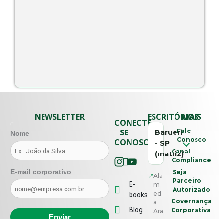
NEWSLETTER
ESCRITÓRIOS
MAIS
CONECTE-
SE
Fale
Barueri
Nome
Conosco
CONOSCO
- SP
Canal
(matriz)
Compliance
E-mail corporativo
Seja
📍
Ala
Parceiro
E-
m
Autorizado
ed
books
Governança
a
Blog
Corporativa
Ara