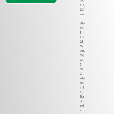
gu
aia,
20
44
-
Blo
co
1 -
CJ
21
0/
211,
06
45
5-
00
0 -
Alp
ha
vill
e,
Ba
ru
eri
-