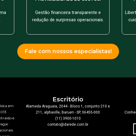
uma
Gestão financeira transparente e
Liber
.
redução de surpresas operacionais.
cui
Fale com nossos especialistas!
Escritório
lista em
Alameda Araguaia, 2044 - Bloco 1, conjunto 210 e
2013.
211, alphaville, Barueri - SP, 06455-000
Conheç
traído e
(11) 3900-1010
regar
contato@darede.com.br
acionais