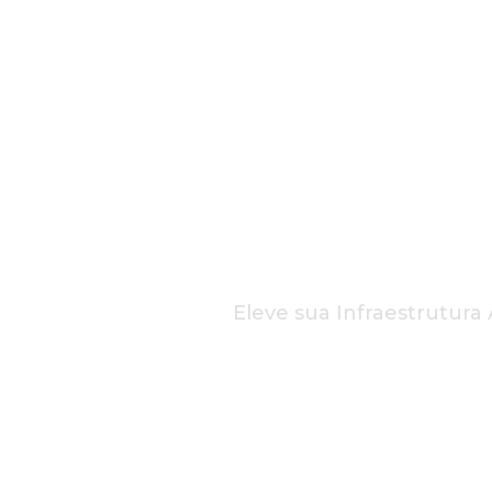
TRANFO
SUA NUV
DAREDE
Eleve sua Infraestrutur
Patamar