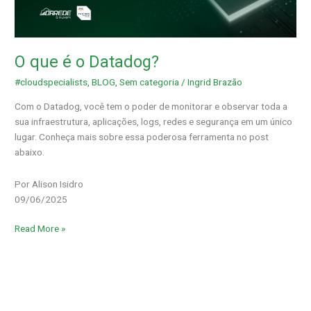
Datadog?
O que é o Datadog?
#cloudspecialists
,
BLOG
,
Sem categoria
/
Ingrid Brazão
Com o Datadog, você tem o poder de monitorar e observar toda a
sua infraestrutura, aplicações, logs, redes e segurança em um único
lugar. Conheça mais sobre essa poderosa ferramenta no post
abaixo.
Por Alison Isidro
09/06/2025
Read More »