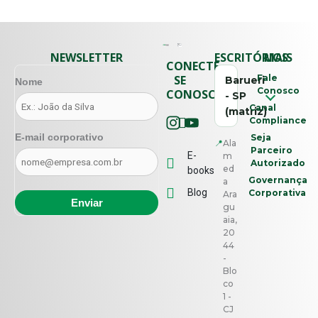
NEWSLETTER
ESCRITÓRIOS
MAIS
CONECTE-
SE
Fale
Barueri
Nome
Conosco
CONOSCO
- SP
Canal
(matriz)
Compliance
E-mail corporativo
Seja
📍
Ala
Parceiro
E-
m
Autorizado
ed
books
Governança
a
Blog
Corporativa
Ara
gu
aia,
20
44
-
Blo
co
1 -
CJ