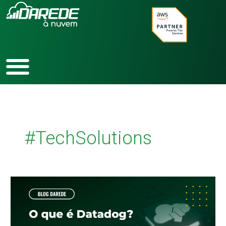
Ir
para
o
conteúdo
#TechSolutions
O
que
é
o