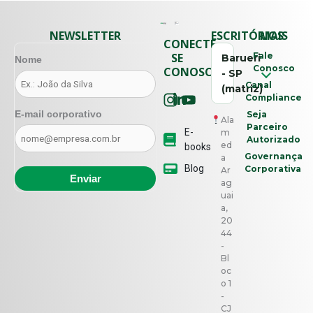
NEWSLETTER
ESCRITÓRIOS
MAIS
CONECTE-
SE
Fale
Barueri
Nome
Conosco
CONOSCO
- SP
Canal
(matriz)
Compliance
E-mail corporativo
Seja
Ala
Parceiro
E-
m
Autorizado
ed
books
Governança
a
Blog
Corporativa
Ar
ag
uai
a,
20
44
-
Bl
oc
o 1
-
CJ