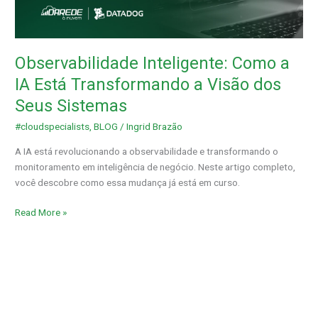
IA
Está
Transformando
a
Observabilidade Inteligente: Como a
Visão
dos
IA Está Transformando a Visão dos
Seus
Seus Sistemas
Sistemas
#cloudspecialists
,
BLOG
/
Ingrid Brazão
A IA está revolucionando a observabilidade e transformando o
monitoramento em inteligência de negócio. Neste artigo completo,
você descobre como essa mudança já está em curso.
Read More »