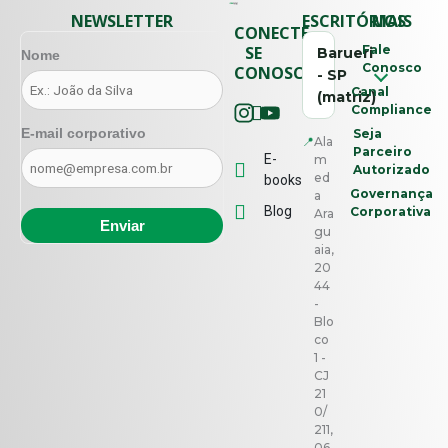
NEWSLETTER
ESCRITÓRIOS
MAIS
CONECTE-
SE
Fale
Barueri
Nome
Conosco
CONOSCO
- SP
Canal
(matriz)
Compliance
E-mail corporativo
Seja
📍
Ala
Parceiro
E-
m
Autorizado
ed
books
Governança
a
Blog
Corporativa
Ara
gu
aia,
20
44
-
Blo
co
1 -
CJ
21
0/
211,
06