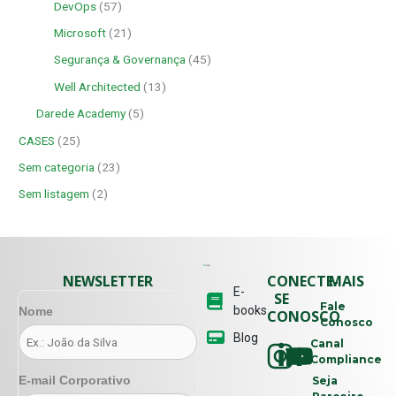
DevOps
(57)
Microsoft
(21)
Segurança & Governança
(45)
Well Architected
(13)
Darede Academy
(5)
CASES
(25)
Sem categoria
(23)
Sem listagem
(2)
NEWSLETTER
CONECTE-
MAIS
E-
SE
Fale
books
Nome
CONOSCO
Conosco
Blog
Canal
Compliance
E-mail Corporativo
Seja