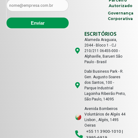
Parceiro
Autorizado
Governança
Corporativa
ESCRITÓRIOS
Alameda Araguaia,
2044 - Bloco 1 - CJ
210/211 06455-000 -
Alphaville, Barueri São
Paulo - Brasil
Dabi Business Park - R.
Gen. Augusto Soares
dos Santos, 100 -
Parque Industrial
Lagoinha Ribeirão Preto,
São Paulo, 14095
Avenida Bombeiros
Voluntários de Algés 44
Lisbon , Algés, 1495
Oeiras
+55 11 3900-1010 |
3995-6919