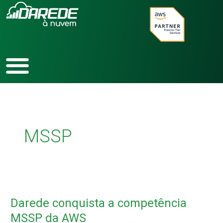
Ir
para
o
conteúdo
MSSP
Darede
conquista
Darede conquista a competência
a
competência
MSSP da AWS