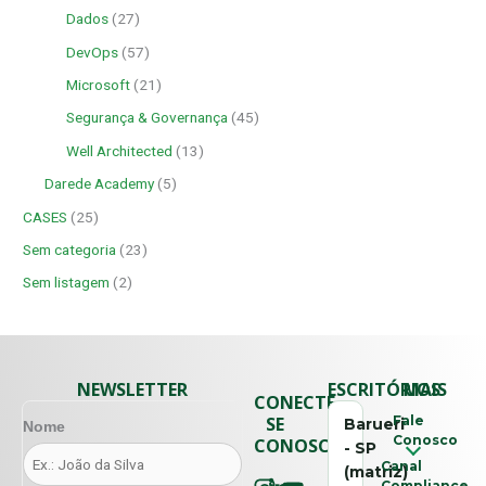
Dados
(27)
DevOps
(57)
Microsoft
(21)
Segurança & Governança
(45)
Well Architected
(13)
Darede Academy
(5)
CASES
(25)
Sem categoria
(23)
Sem listagem
(2)
NEWSLETTER
ESCRITÓRIOS
MAIS
CONECTE-
SE
Fale
Barueri
Nome
Conosco
CONOSCO
- SP
Canal
(matriz)
Compliance