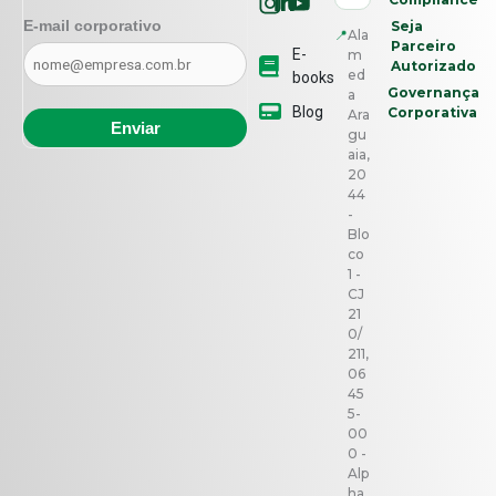
E-mail corporativo
Seja
📍
Ala
Parceiro
E-
m
Autorizado
ed
books
Governança
a
Blog
Corporativa
Ara
gu
aia,
20
44
-
Blo
co
1 -
CJ
21
0/
211,
06
45
5-
00
0 -
Alp
ha