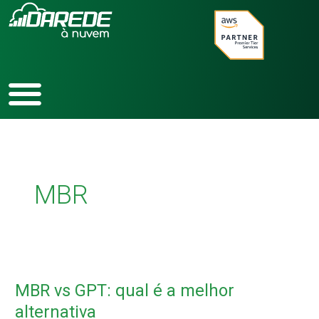
Ir
para
o
conteúdo
MBR
MBR
vs
MBR vs GPT: qual é a melhor
GPT:
qual
alternativa