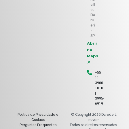
vill
e,
Ba
ru
eri
-
SP
Abrir
no
Maps
↗
+55
11
3900-
1010
|
3995-
6919
Política de Privacidade e
© Copyright 2026 Darede à
Cookies
nuvem
Perguntas Frequentes
Todos os direitos reservados |