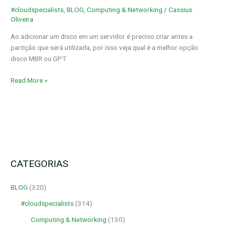
é
#cloudspecialists
,
BLOG
,
Computing & Networking
/
Cassius
a
Oliveira
melhor
alternativa
Ao adicionar um disco em um servidor é preciso criar antes a
partição que será utilizada, por isso veja qual é a melhor opção
disco MBR ou GPT
Read More »
CATEGORIAS
BLOG
(320)
#cloudspecialists
(314)
Computing & Networking
(130)