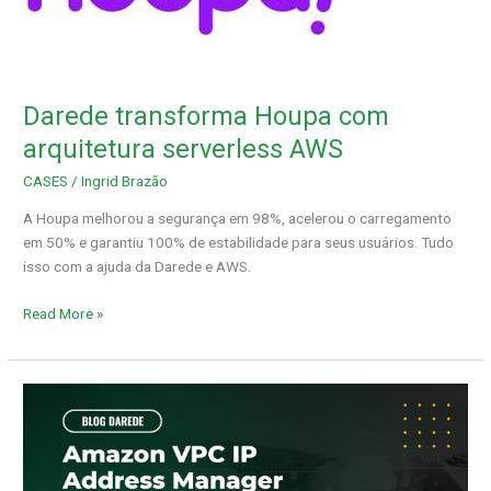
arquitetura
serverless
AWS
Darede transforma Houpa com
arquitetura serverless AWS
CASES
/
Ingrid Brazão
A Houpa melhorou a segurança em 98%, acelerou o carregamento
em 50% e garantiu 100% de estabilidade para seus usuários. Tudo
isso com a ajuda da Darede e AWS.
Read More »
Amazon
VPC
IP
Address
Manager