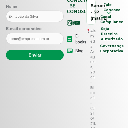
SE
Fale
Barueri
Nome
Conosco
CONOSCO
- SP
Canal
(matriz)
Compliance
E-mail corporativo
Seja
Ala
Parceiro
E-
m
Autorizado
ed
books
Governança
a
Blog
Corporativa
Ar
ag
uai
a,
20
44
-
Bl
oc
o 1
-
CJ
21
0/
211,