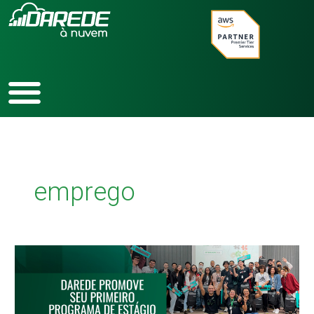
Ir
para
o
conteúdo
emprego
Darede
promove
seu
primeiro