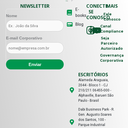
NEWSLETTER
CONECTE-
MAIS
E-
SE
Fale
books
Nome
CONOSCO
Conosco
Blog
Canal
Compliance
E-mail Corporativo
Seja
Parceiro
Autorizado
Governança
Corporativa
ESCRITÓRIOS
Alameda Araguaia,
2044 - Bloco 1 - CJ
210/211 06455-000 -
Alphaville, Barueri São
Paulo - Brasil
Dabi Business Park - R.
Gen. Augusto Soares
dos Santos, 100 -
Parque Industrial