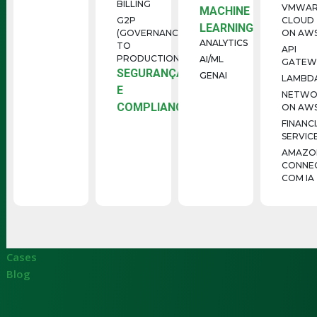
BILLING
VMWAR
MACHINE
G2P
CLOUD
LEARNING
(GOVERNANCE
ON AW
ANALYTICS
TO
API
PRODUCTION)
AI/ML
GATEW
SEGURANÇA
GENAI
LAMBD
E
NETWO
COMPLIANCE
ON AW
FINANC
SERVIC
AMAZO
CONNE
COM IA
Cases
Blog