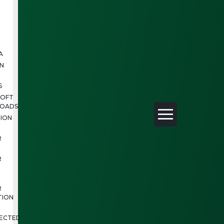
A
N
S
SOFT
OADS
ION
R
R
R
TION
ECTED