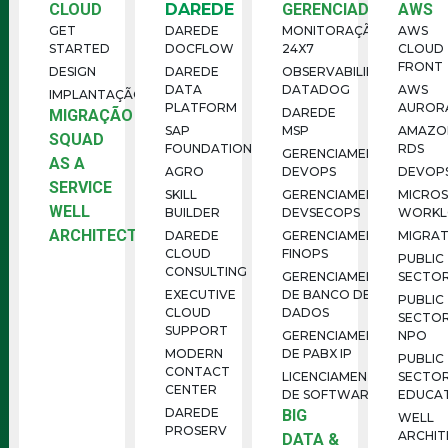
CLOUD
DAREDE
GERENCIADOS
AWS
GET
DAREDE
MONITORAÇÃO
AWS
STARTED
DOCFLOW
24X7
CLOUD
FRONT
DESIGN
DAREDE
OBSERVABILIDADE
DATA
DATADOG
AWS
IMPLANTAÇÃO
PLATFORM
AUROR
DAREDE
MIGRAÇÃO
SAP
MSP
AMAZO
SQUAD
FOUNDATION
RDS
GERENCIAMENTO
AS A
AGRO
DEVOPS
DEVOP
SERVICE
SKILL
GERENCIAMENTO
MICRO
WELL
BUILDER
DEVSECOPS
WORKL
ARCHITECTED
DAREDE
GERENCIAMENTO
MIGRAT
CLOUD
FINOPS
PUBLIC
CONSULTING
GERENCIAMENTO
SECTO
EXECUTIVE
DE BANCO DE
PUBLIC
CLOUD
DADOS
SECTO
SUPPORT
GERENCIAMENTO
NPO
MODERN
DE PABX IP
PUBLIC
CONTACT
LICENCIAMENTO
SECTO
CENTER
DE SOFTWARE
EDUCA
DAREDE
BIG
WELL
PROSERV
ARCHIT
DATA &