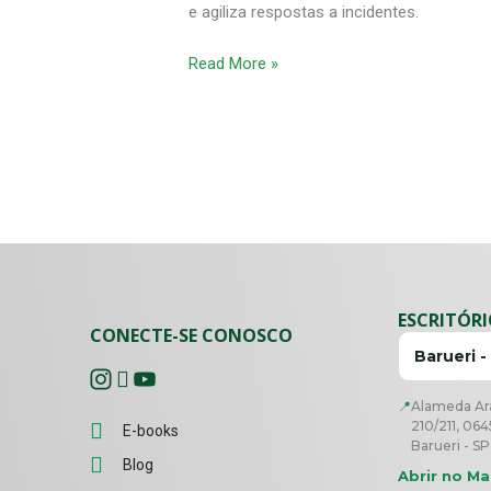
e agiliza respostas a incidentes.
Cloud
Read More »
ESCRITÓR
CONECTE-SE CONOSCO
Barueri -
📍
Alameda Ara
210/211, 064
E-books
Barueri - SP
Blog
Abrir no M