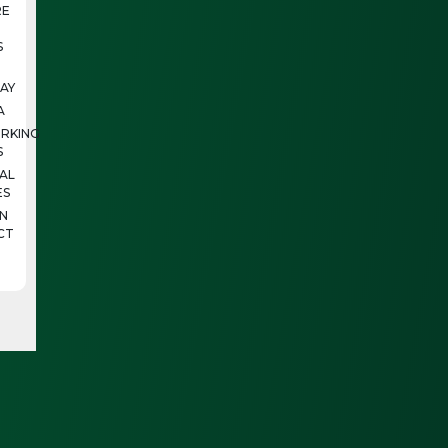
E
S
AY
A
RKING
S
IAL
ES
N
CT