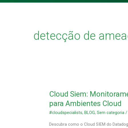
detecção de amea
Cloud
Siem:
Cloud Siem: Monitorame
Monitoramento
de
para Ambientes Cloud
Segurança
#cloudspecialists
,
BLOG
,
Sem categoria
Inteligente
para
Descubra como o Cloud SIEM do Datadog
Ambientes