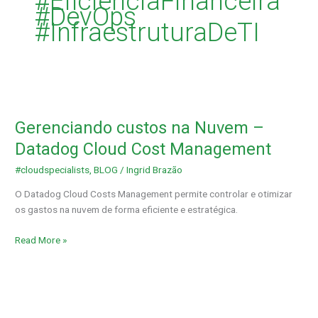
#EficiênciaFinanceira
#DevOps
#InfraestruturaDeTI
Gerenciando
custos
Gerenciando custos na Nuvem –
na
Nuvem
Datadog Cloud Cost Management
–
#cloudspecialists
,
BLOG
/
Ingrid Brazão
Datadog
Cloud
O Datadog Cloud Costs Management permite controlar e otimizar
Cost
os gastos na nuvem de forma eficiente e estratégica.
Management
Read More »