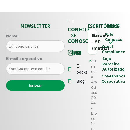
NEWSLETTER
ESCRITÓRIOS
MAIS
CONECTE-
SE
Fale
Barueri
Nome
Conosco
CONOSCO
- SP
Canal
(matriz)
Compliance
E-mail corporativo
Seja
📍
Ala
Parceiro
E-
m
Autorizado
ed
books
Governança
a
Blog
Corporativa
Ara
gu
aia,
20
44
-
Blo
co
1 -
CJ