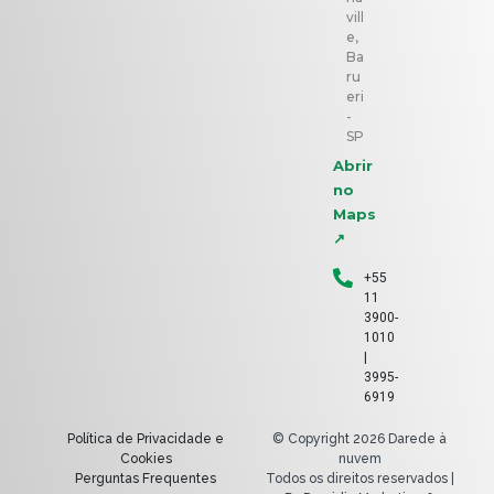
vill
e,
Ba
ru
eri
-
SP
Abrir
no
Maps
↗
+55
11
3900-
1010
|
3995-
6919
Política de Privacidade e
© Copyright 2026 Darede à
Cookies
nuvem
Perguntas Frequentes
Todos os direitos reservados |