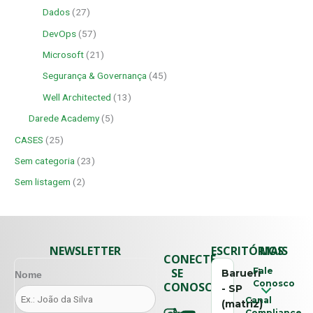
Dados
(27)
DevOps
(57)
Microsoft
(21)
Segurança & Governança
(45)
Well Architected
(13)
Darede Academy
(5)
CASES
(25)
Sem categoria
(23)
Sem listagem
(2)
NEWSLETTER
ESCRITÓRIOS
MAIS
CONECTE-
SE
Fale
Barueri
Nome
Conosco
CONOSCO
- SP
Canal
(matriz)
Compliance