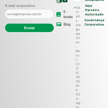
E-mail corporativo
Seja
📍
Ala
Parceiro
E-
m
Autorizado
ed
books
Governança
a
Blog
Corporativa
Ara
gu
aia,
20
44
-
Blo
co
1 -
CJ
21
0/
211,
06
45
5-
00
0 -
Alp
ha