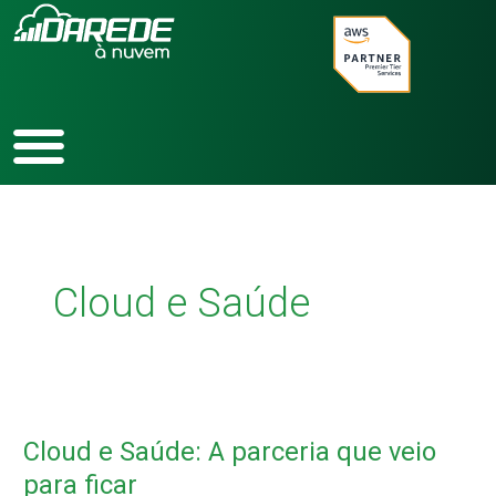
Ir
para
o
conteúdo
Cloud e Saúde
Cloud
e
Cloud e Saúde: A parceria que veio
Saúde:
A
para ficar