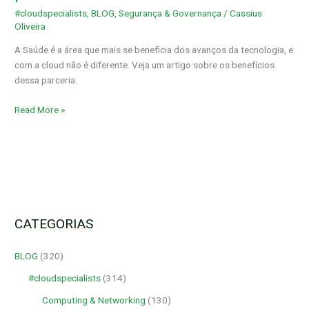
parceria
#cloudspecialists
,
BLOG
,
Segurança & Governança
/
Cassius
que
Oliveira
veio
para
A Saúde é a área que mais se beneficia dos avanços da tecnologia, e
ficar
com a cloud não é diferente. Veja um artigo sobre os benefícios
dessa parceria.
Read More »
CATEGORIAS
BLOG
(320)
#cloudspecialists
(314)
Computing & Networking
(130)