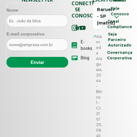
CONECTE-
SE
Fale
Barueri
Nome
Conosco
CONOSCO
- SP
Canal
(matriz)
Compliance
E-mail corporativo
Seja
📍
Ala
Parceiro
E-
m
Autorizado
ed
books
Governança
a
Blog
Corporativa
Ara
gu
aia,
20
44
-
Blo
co
1 -
CJ
21
0/
211,
06
45