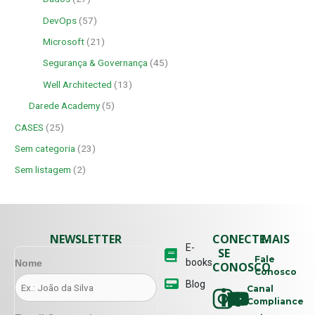
DevOps
(57)
Microsoft
(21)
Segurança & Governança
(45)
Well Architected
(13)
Darede Academy
(5)
CASES
(25)
Sem categoria
(23)
Sem listagem
(2)
NEWSLETTER
CONECTE-
MAIS
E-
SE
Fale
books
Nome
CONOSCO
Conosco
Blog
Canal
Compliance