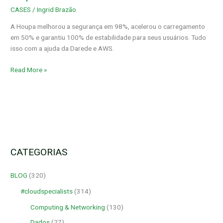
arquitetura
CASES
/
Ingrid Brazão
serverless
AWS
A Houpa melhorou a segurança em 98%, acelerou o carregamento
em 50% e garantiu 100% de estabilidade para seus usuários. Tudo
isso com a ajuda da Darede e AWS.
Read More »
CATEGORIAS
BLOG
(320)
#cloudspecialists
(314)
Computing & Networking
(130)
Dados
(27)