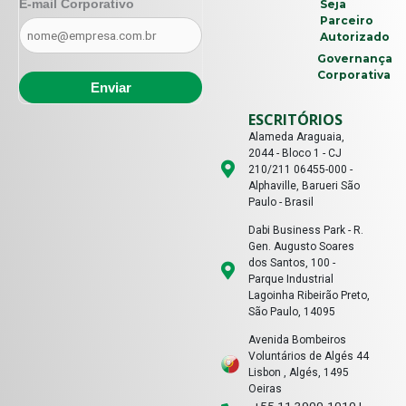
E-mail Corporativo
Seja
Parceiro
Autorizado
Governança
Corporativa
ESCRITÓRIOS
Alameda Araguaia,
2044 - Bloco 1 - CJ
210/211 06455-000 -
Alphaville, Barueri São
Paulo - Brasil
Dabi Business Park - R.
Gen. Augusto Soares
dos Santos, 100 -
Parque Industrial
Lagoinha Ribeirão Preto,
São Paulo, 14095
Avenida Bombeiros
Voluntários de Algés 44
Lisbon , Algés, 1495
Oeiras
+55 11 3900-1010 |