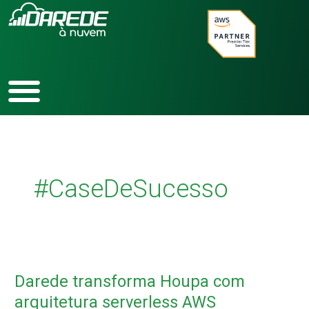
Ir
para
o
conteúdo
#CaseDeSucesso
Darede
transforma
Darede transforma Houpa com
Houpa
com
arquitetura serverless AWS