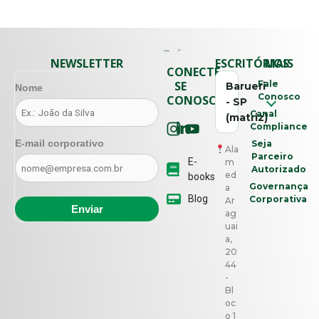
NEWSLETTER
ESCRITÓRIOS
MAIS
CONECTE-
SE
Fale
Barueri
Nome
Conosco
CONOSCO
- SP
Canal
(matriz)
Compliance
E-mail corporativo
Seja
Ala
Parceiro
E-
m
Autorizado
ed
books
Governança
a
Blog
Corporativa
Ar
ag
uai
a,
20
44
-
Bl
oc
o 1