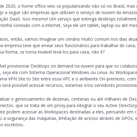
 2020, o home office veio se popularizando não só no Brasil, mas 
igo a seguir são empresas que utilizam o serviço de nuvem da Amazo
ção DaaS. Isso mesmo! Um serviço que entrega desktops totalmente
o tenha conexão com a internet, Seja ele um tablet, laptop ou até 
es, então, vamos imaginar um cenário muito comum nos dias atuai
a empresa teve que enviar seus funcionários para trabalhar de casa, 
forma, se torna inviável levá-los para casa, não é?
sível provisionar Desktops on demand na nuvem para que os colabo
, seja ela com Sistema Operacional Windows ou Linux. As Workspac
ma VPN Site to Site entre essa VPC e o ambiente On-premises, com
erá possível acessar recursos, sistemas e/ou servidores provisionado
ralizar o gerenciamento de dezenas, centenas ou até milhares de Des
ctor, que se trata de um proxy para integrar o seu Active Director
nte podem acessar as Workspaces destinadas a eles, pensando em c
o a segurança das máquinas, limitação de acesso através de GPOs, e
o escritório.