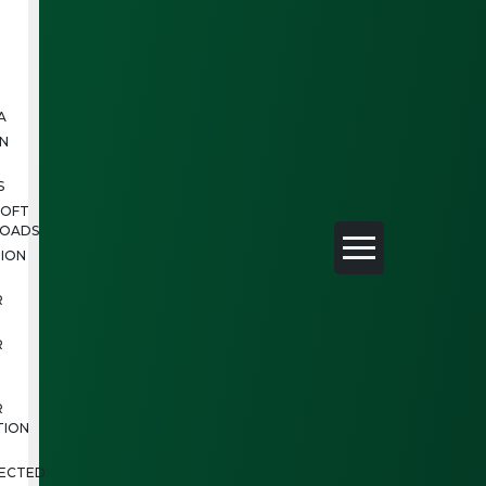
A
N
S
SOFT
OADS
ION
R
R
R
TION
ECTED