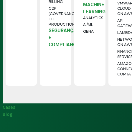
BILLING
VMWAR
MACHINE
G2P
CLOUD
LEARNING
(GOVERNANCE
ON AW
ANALYTICS
TO
API
PRODUCTION)
AI/ML
GATEW
SEGURANÇA
GENAI
LAMBD
E
NETWO
COMPLIANCE
ON AW
FINANC
SERVIC
AMAZO
CONNE
COM IA
Cases
Blog