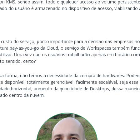
n KMS, sendo assim, todo e qualquer acesso ao volume persistent
 dado do usuário é armazenado no dispositivo de acesso, viabilizando
custo do serviço, ponto importante para a decisão das empresas n
ltura pay-as-you-go da Cloud, o serviço de Workspaces também fun
utilizar. Uma vez que os usuários trabalharão apenas em horário co
to sentido, certo?
essa forma, não temos a necessidade da compra de hardwares. Poden
disponível, totalmente gerenciável, facilmente escalável, seja essa 
lidade horizontal, aumento da quantidade de Desktops, dessa manei
onado dentro da nuvem.