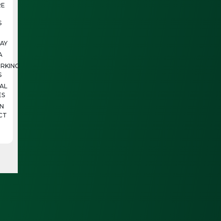
E
S
AY
A
RKING
S
IAL
ES
N
CT