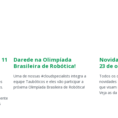
Página
Página
Página
Página
Página
Página
Página
Página
Página
Página
 11
Darede na Olimpíada
Novida
Brasileira de Robótica!
23 de 
Uma de nossas #cloudspecialists integra a
Todos os d
os
equipe Taubóticos e eles vão participar a
novidades 
s.
próxima Olimpíada Brasileira de Robótica!
que visam 
Veja as da
mente
s