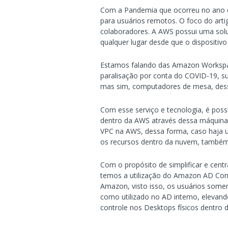
Com a Pandemia que ocorreu no ano de
para usuários remotos. O foco do art
colaboradores. A AWS possui uma solu
qualquer lugar desde que o dispositiv
Estamos falando das Amazon Workspac
paralisação por conta do COVID-19, su
mas sim, computadores de mesa, dessa 
Com esse serviço e tecnologia, é pos
dentro da AWS através dessa máquina
VPC na AWS, dessa forma, caso haja u
os recursos dentro da nuvem, também s
Com o propósito de simplificar e cent
temos a utilização do Amazon AD Conne
Amazon, visto isso, os usuários some
como utilizado no AD interno, elevand
controle nos Desktops físicos dentro d