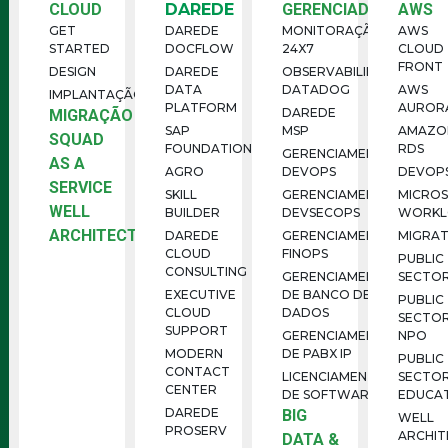
CLOUD
DAREDE
GERENCIADOS
AWS
GET
DAREDE
MONITORAÇÃO
AWS
STARTED
DOCFLOW
24X7
CLOUD
FRONT
DESIGN
DAREDE
OBSERVABILIDADE
DATA
DATADOG
AWS
IMPLANTAÇÃO
PLATFORM
AUROR
DAREDE
MIGRAÇÃO
SAP
MSP
AMAZO
SQUAD
FOUNDATION
RDS
GERENCIAMENTO
AS A
AGRO
DEVOPS
DEVOP
SERVICE
SKILL
GERENCIAMENTO
MICRO
WELL
BUILDER
DEVSECOPS
WORKL
ARCHITECTED
DAREDE
GERENCIAMENTO
MIGRAT
CLOUD
FINOPS
PUBLIC
CONSULTING
GERENCIAMENTO
SECTO
EXECUTIVE
DE BANCO DE
PUBLIC
CLOUD
DADOS
SECTO
SUPPORT
GERENCIAMENTO
NPO
MODERN
DE PABX IP
PUBLIC
CONTACT
LICENCIAMENTO
SECTO
CENTER
DE SOFTWARE
EDUCA
DAREDE
BIG
WELL
PROSERV
ARCHIT
DATA &