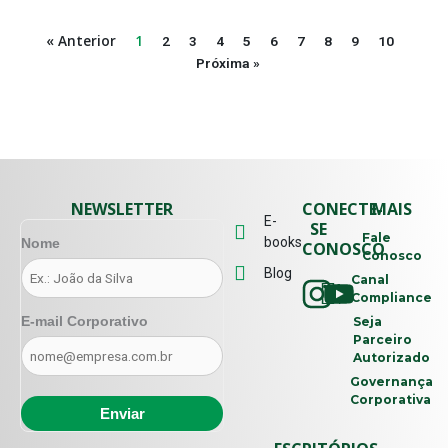
« Anterior
1
2
3
4
5
6
7
8
9
10
Próxima »
NEWSLETTER
CONECTE-
MAIS
E-
SE
Fale
books
Nome
CONOSCO
Conosco
Blog
Canal
Compliance
E-mail Corporativo
Seja
Parceiro
Autorizado
Governança
Corporativa