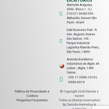
ESCRITÓRIOS
Alameda Araguaia,
2044 - Bloco 1 - CJ
210/211 06455-000 -
Alphaville, Barueri São
Paulo - Brasil
Dabi Business Park - R.
Gen. Augusto Soares
dos Santos, 100 -
Parque Industrial
Lagoinha Ribeirão Preto,
São Paulo, 14095
Avenida Bombeiros
Voluntários de Algés 44
Lisbon , Algés, 1495
Oeiras
+55 11 3900-1010 |
3995-6919
Política de Privacidade e
© Copyright 2026 Darede à
Cookies
nuvem
Perguntas Frequentes
Todos os direitos reservados |
By Damidia Marketing &
Conteúdo