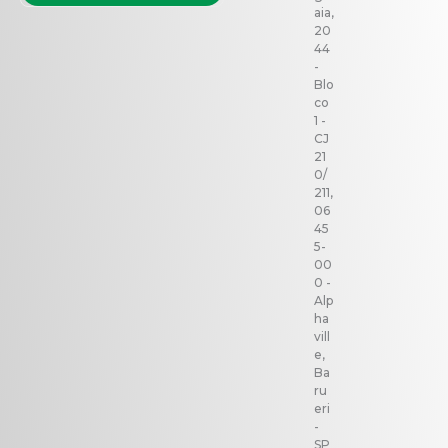
aia,
20
44
-
Blo
co
1 -
CJ
21
0/
211,
06
45
5-
00
0 -
Alp
ha
vill
e,
Ba
ru
eri
-
SP