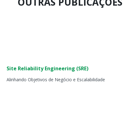
OUTRAS PUBLICAÇÕES
Página
Página
Página
Página
Página
Página
Página
Página
Página
Página
Site Reliability Engineering (SRE)
Alinhando Objetivos de Negócio e Escalabilidade