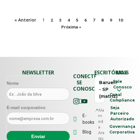
« Anterior
1
2
3
4
5
6
7
8
9
10
Próxima »
NEWSLETTER
ESCRITÓRIOS
MAIS
CONECTE-
SE
Fale
Barueri
Nome
Conosco
CONOSCO
- SP
Canal
(matriz)
Compliance
E-mail corporativo
Seja
📍
Ala
Parceiro
E-
m
Autorizado
ed
books
Governança
a
Blog
Corporativa
Ara
gu