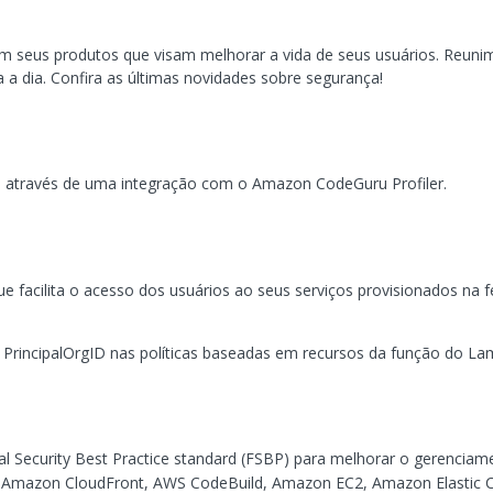
em seus produtos que visam melhorar a vida de seus usuários. Reun
 dia. Confira as últimas novidades sobre segurança!
através de uma integração com o Amazon CodeGuru Profiler.
 facilita o acesso dos usuários ao seus serviços provisionados na 
PrincipalOrgID nas políticas baseadas em recursos da função do La
al Security Best Practice standard (FSBP) para melhorar o gerencia
g, Amazon CloudFront, AWS CodeBuild, Amazon EC2, Amazon Elastic C