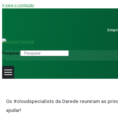
Ir para o conteúdo
Empr
Pesquisar
Os #cloudspecialists da Darede reuniram as prin
ajudar!