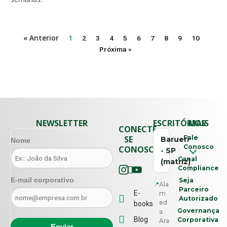
« Anterior
1
2
3
4
5
6
7
8
9
10
Próxima »
NEWSLETTER
ESCRITÓRIOS
MAIS
CONECTE-
SE
Fale
Barueri
Nome
Conosco
CONOSCO
- SP
Canal
(matriz)
Compliance
E-mail corporativo
Seja
📍
Ala
Parceiro
E-
m
Autorizado
ed
books
Governança
a
Blog
Corporativa
Ara