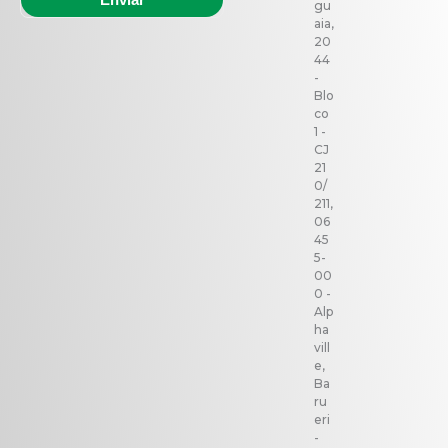
gu
aia,
20
44
-
Blo
co
1 -
CJ
21
0/
211,
06
45
5-
00
0 -
Alp
ha
vill
e,
Ba
ru
eri
-