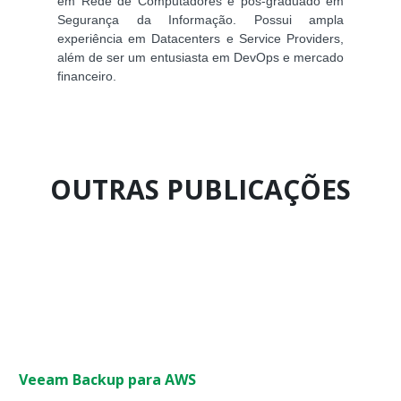
em Rede de Computadores e pós-graduado em
Segurança da Informação. Possui ampla
experiência em Datacenters e Service Providers,
além de ser um entusiasta em DevOps e mercado
financeiro.
OUTRAS PUBLICAÇÕES
Página
Página
Página
Página
Página
Página
Página
Página
Página
Página
Veeam Backup para AWS