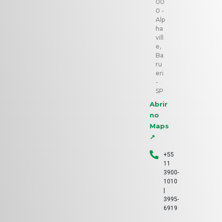
00
0 -
Alp
ha
vill
e,
Ba
ru
eri
-
SP
Abrir
no
Maps
↗
+55
11
3900-
1010
|
3995-
6919