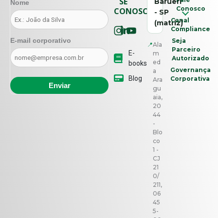
SE
Barueri
Nome
Conosco
CONOSCO
- SP
Canal
(matriz)
Compliance
E-mail corporativo
Seja
📍
Ala
Parceiro
E-
m
Autorizado
ed
books
Governança
a
Blog
Corporativa
Ara
gu
aia,
20
44
-
Blo
co
1 -
CJ
21
0/
211,
06
45
5-