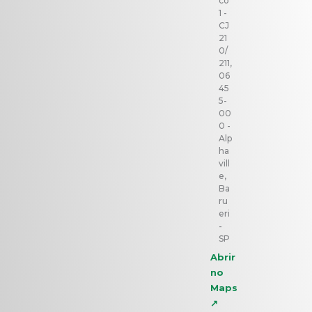
co
1 -
CJ
21
0/
211,
06
45
5-
00
0 -
Alp
ha
vill
e,
Ba
ru
eri
-
SP
Abrir
no
Maps
↗