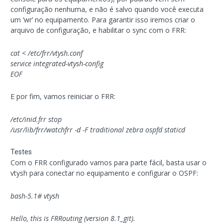
configuração nenhuma, e não é salvo quando você executa
um ‘wr’ no equipamento. Para garantir isso iremos criar o
arquivo de configuração, e habilitar o sync com o FRR:
cat <
/etc/frr/vtysh.conf
service integrated-vtysh-config
EOF
E por fim, vamos reiniciar o FRR:
/etc/inid.frr stop
/usr/lib/frr/watchfrr -d -F traditional zebra ospfd staticd
Testes
Com o FRR configurado vamos para parte fácil, basta usar o
vtysh para conectar no equipamento e configurar o OSPF:
bash-5.1# vtysh
Hello, this is FRRouting (version 8.1_git).