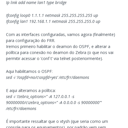
Ip link add name lan1 type bridge
Ifconfig loop0 1.1.1.1 netmask 255.255.255.255 up
Ifconfig lan1 192.168.1.1 netmask 255.255.255.0 up
Com as interfaces configuradas, vamos agora (finalmente)
para configuração do FRR.
Iremos primeiro habilitar o deamon do OSPF, e alterar a
política para conexão no deamon do Zebra (o que nos vai
permitir acessar o ‘conf t’ via telnet posteriormente).
Aqui habilitamos o OSPF:
sed -i ‘/ospfd=no/c\ospfd=yes’ /etc/frr/daemons
E aqui alteramos a política:
sed -i ‘/zebra_options=” -A 127.0.0.1 -s
90000000/c\zebra_options=” -A 0.0.0.0 -s 90000000”’
/etc/frr/daemons
É importante ressaltar que o vtysh (que seria como um
console para os equipamentos), por padrão vem sem