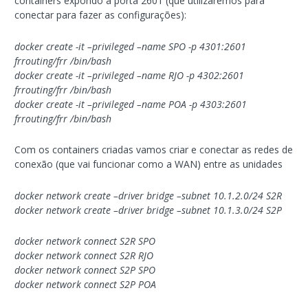
containers expondo a porta 2601 (que utilizaremos para
conectar para fazer as configurações):
docker create -it –privileged –name SPO -p 4301:2601
frrouting/frr /bin/bash
docker create -it –privileged –name RJO -p 4302:2601
frrouting/frr /bin/bash
docker create -it –privileged –name POA -p 4303:2601
frrouting/frr /bin/bash
Com os containers criadas vamos criar e conectar as redes de
conexão (que vai funcionar como a WAN) entre as unidades
docker network create –driver bridge –subnet 10.1.2.0/24 S2R
docker network create –driver bridge –subnet 10.1.3.0/24 S2P
docker network connect S2R SPO
docker network connect S2R RJO
docker network connect S2P SPO
docker network connect S2P POA