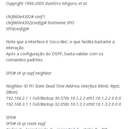
Copyright 1996-2005 Kunihiro Ishiguro, et al.
c9cfd60e4302# conf t
c9cfd60e4302(config)# hostname SPO
SPO(config)#
Note que a interface é ‘cisco-like’, o que facilita bastante a
interação.
Após a configuração do OSPF, basta validar com os
comandos padrões:
SPO# sh ip ospf neighbor
Neighbor ID Pri State Dead Time Address Interface RXmtL RqstL
DBsmL
192.168.2.1 1 Full/Backup 30.570s 10.1.2.3 eth1:10.1.2.2 0 0 0
192.168.3.1 1 Full/Backup 32.058s 10.1.3.3 eth0:10.1.3.2 0 0 0
SPO#
SPO# sh ip route ospf