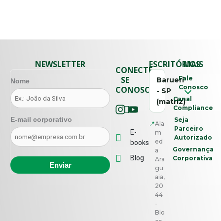
NEWSLETTER
ESCRITÓRIOS
MAIS
CONECTE-
SE
Fale
Barueri
Nome
Conosco
CONOSCO
- SP
Canal
(matriz)
Compliance
E-mail corporativo
Seja
📍
Ala
Parceiro
E-
m
Autorizado
ed
books
Governança
a
Blog
Corporativa
Ara
gu
aia,
20
44
-
Blo