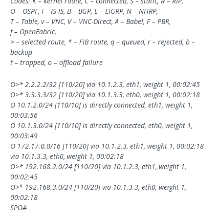
Codes: K – kernel route, C – connected, S – static, R – RIP,
O – OSPF, I – IS-IS, B – BGP, E – EIGRP, N – NHRP,
T – Table, v – VNC, V – VNC-Direct, A – Babel, F – PBR,
f – OpenFabric,
> – selected route, * – FIB route, q – queued, r – rejected, b –
backup
t – trapped, o – offload failure
O>* 2.2.2.2/32 [110/20] via 10.1.2.3, eth1, weight 1, 00:02:45
O>* 3.3.3.3/32 [110/20] via 10.1.3.3, eth0, weight 1, 00:02:18
O 10.1.2.0/24 [110/10] is directly connected, eth1, weight 1,
00:03:56
O 10.1.3.0/24 [110/10] is directly connected, eth0, weight 1,
00:03:49
O 172.17.0.0/16 [110/20] via 10.1.2.3, eth1, weight 1, 00:02:18
via 10.1.3.3, eth0, weight 1, 00:02:18
O>* 192.168.2.0/24 [110/20] via 10.1.2.3, eth1, weight 1,
00:02:45
O>* 192.168.3.0/24 [110/20] via 10.1.3.3, eth0, weight 1,
00:02:18
SPO#