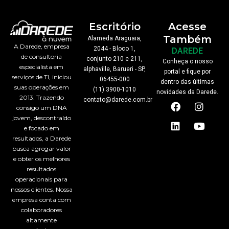
Escritório
Acesse
Também
Alameda Araguaia,
A Darede, empresa
2044 - Bloco 1,
DAREDE
de consultoria
conjunto 210 e 211,
Conheça o nosso
especialista em
alphaville, Barueri - SP,
portal e fique por
serviços de TI, iniciou
06455-000
dentro das últimas
suas operações em
(11) 3900-1010
novidades da Darede.
2013. Trazendo
F
L
I
Y
contato@darede.com.br
consigo um DNA
a
i
n
o
jovem, descontraído
c
n
s
u
e focado em
e
k
t
t
b
e
a
u
resultados, a Darede
o
d
g
b
busca agregar valor
o
i
r
e
e obter os melhores
k
n
a
resultados
m
operacionais para
nossos clientes. Nossa
empresa conta com
colaboradores
altamente