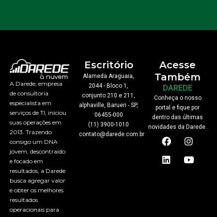
Escritório
Acesse
Também
Alameda Araguaia,
A Darede, empresa
2044 - Bloco 1,
DAREDE
de consultoria
conjunto 210 e 211,
Conheça o nosso
especialista em
alphaville, Barueri - SP,
portal e fique por
serviços de TI, iniciou
06455-000
dentro das últimas
suas operações em
(11) 3900-1010
novidades da Darede.
2013. Trazendo
F
L
I
Y
contato@darede.com.br
consigo um DNA
a
i
n
o
jovem, descontraído
c
n
s
u
e focado em
e
k
t
t
b
e
a
u
resultados, a Darede
o
d
g
b
busca agregar valor
o
i
r
e
e obter os melhores
k
n
a
resultados
m
operacionais para