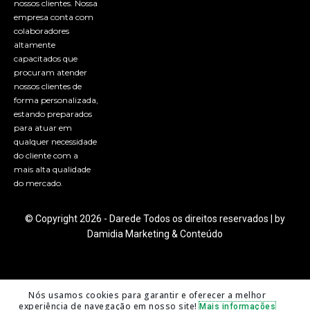
nossos clientes. Nossa
empresa conta com
colaboradores
altamente
capacitados que
procuram atender
nossos clientes de
forma personalizada,
estando preparados
para atuar em
qualquer necessidade
do cliente com a
mais alta qualidade
do mercado.
© Copyright
2026
- Darede Todos os direitos reservados | by
Damidia Marketing & Conteúdo
Nós usamos cookies para garantir e oferecer a melhor
experiência de navegação em nosso site!
Mais informações